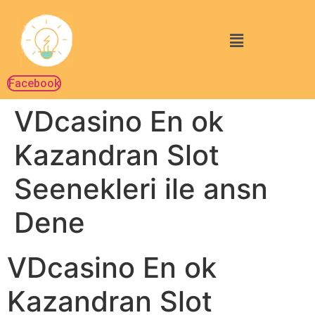
Facebook
VDcasino En ok
Kazandran Slot
Seenekleri ile ansn
Dene
VDcasino En ok
Kazandran Slot