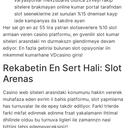
varyasyonlar mevzubahis olunca zirveyi rakip
sitelere brakmayan online kumar portal tarafndan
slot seeneklerine zel sunulan %15 dnemsel kayp
iade kampanyas da takdire ayan
Her sal gn en az 55 lira yatran slotseverlere %10 slot
armaan veren casino platformu, en gvenilir slot kumar
siteleri arasndaki nn durmakszn glendirmeye devam
ediyor. En fazla getirisi bulunan slot opsiyonlar iin
mkemmel kumarhane VDcasino giris!
Rekabetin En Sert Hali: Slot
Arenas
Casino web siteleri arasndaki konumunu hakkn vererek
muhafaza eden evrim ii bahis platformu, slot yapmlarna
has turnuvalar ile de epey takdir ediliyor. Farkl trlerde
farkl mkfat edinmek edinme frsat yakalamann ihtimal
dhilinde olduu bu turnuva ligleri ile zamannzn nasl
bittiini tehis edemeyeceksiniz!