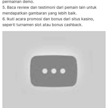
permainan demo.
5. Baca review dan testimoni dari pemain lain untuk
mendapatkan gambaran yang lebih baik.
6. Ikuti acara promosi dan bonus dari situs kasino,
seperti turnamen slot atau bonus cashback.