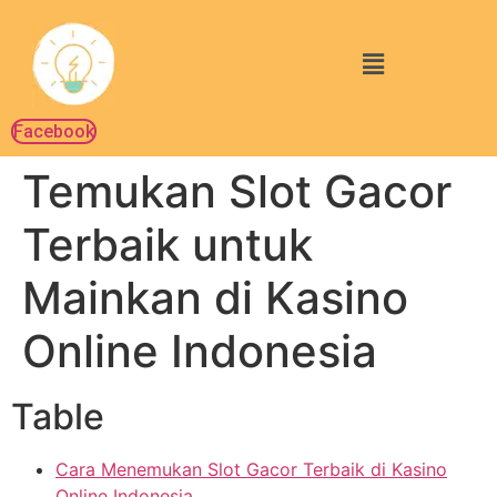
Facebook
Temukan Slot Gacor
Terbaik untuk
Mainkan di Kasino
Online Indonesia
Table
Cara Menemukan Slot Gacor Terbaik di Kasino
Online Indonesia