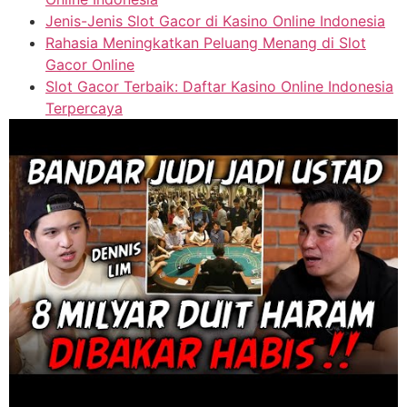
Jenis-Jenis Slot Gacor di Kasino Online Indonesia
Rahasia Meningkatkan Peluang Menang di Slot
Gacor Online
Slot Gacor Terbaik: Daftar Kasino Online Indonesia
Terpercaya