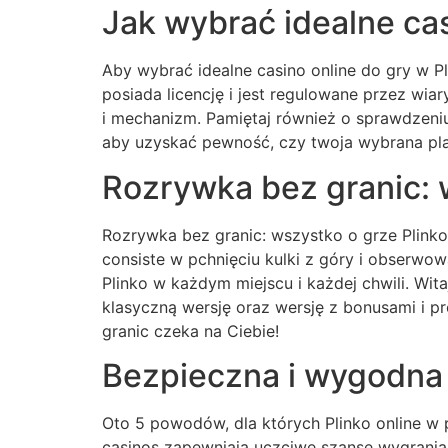
Jak wybrać idealne cas
Aby wybrać idealne casino online do gry w P
posiada licencję i jest regulowane przez wiar
i mechanizm. Pamiętaj również o sprawdzeniu 
aby uzyskać pewność, czy twoja wybrana plat
Rozrywka bez granic: w
Rozrywka bez granic: wszystko o grze Plinko 
consiste w pchnięciu kulki z góry i obserwo
Plinko w każdym miejscu i każdej chwili. Wita
klasyczną wersję oraz wersję z bonusami i pr
granic czeka na Ciebie!
Bezpieczna i wygodna 
Oto 5 powodów, dla których Plinko online w 
casinos zapewniają uczciwe szanse wygrania.