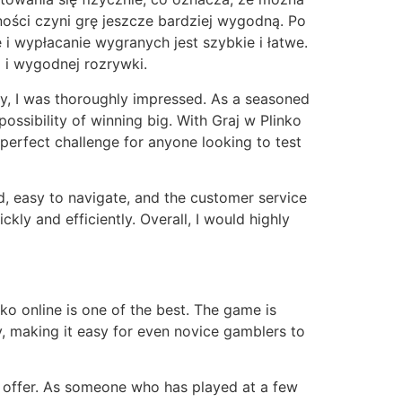
ości czyni grę jeszcze bardziej wygodną. Po
i wypłacanie wygranych jest szybkie i łatwe.
 i wygodnej rozrywki.
say, I was thoroughly impressed. As a seasoned
ossibility of winning big. With Graj w Plinko
e perfect challenge for anyone looking to test
ned, easy to navigate, and the customer service
kly and efficiently. Overall, I would highly
nko online is one of the best. The game is
ly, making it easy for even novice gamblers to
ey offer. As someone who has played at a few