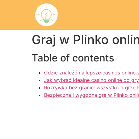
Graj w Plinko onl
Table of contents
Gdzie znaleźć najlepsze casinos online 
Jak wybrać idealne casino online do gry
Rozrywka bez granic: wszystko o grze P
Bezpieczna i wygodna gra w Plinko onli