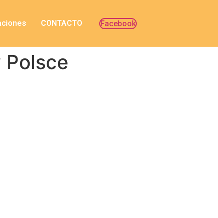
caciones
CONTACTO
Facebook
w Polsce