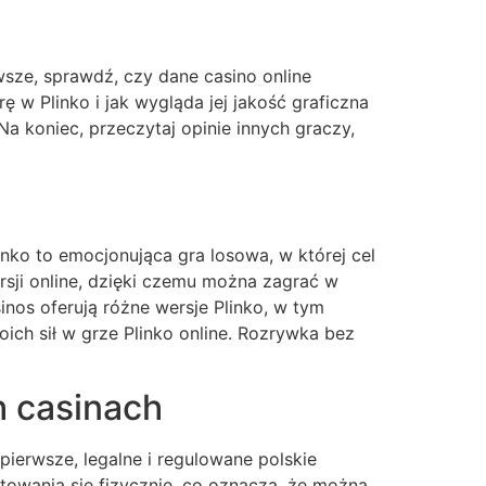
wsze, sprawdź, czy dane casino online
ę w Plinko i jak wygląda jej jakość graficzna
Na koniec, przeczytaj opinie innych graczy,
inko to emocjonująca gra losowa, w której cel
rsji online, dzięki czemu można zagrać w
sinos oferują różne wersje Plinko, w tym
oich sił w grze Plinko online. Rozrywka bez
h casinach
pierwsze, legalne i regulowane polskie
ktowania się fizycznie, co oznacza, że można