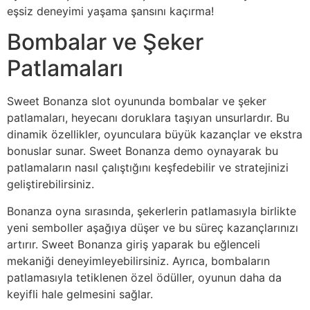
eşsiz deneyimi yaşama şansını kaçırma!
Bombalar ve Şeker
Patlamaları
Sweet Bonanza slot oyununda bombalar ve şeker
patlamaları, heyecanı doruklara taşıyan unsurlardır. Bu
dinamik özellikler, oyunculara büyük kazançlar ve ekstra
bonuslar sunar. Sweet Bonanza demo oynayarak bu
patlamaların nasıl çalıştığını keşfedebilir ve stratejinizi
geliştirebilirsiniz.
Bonanza oyna sırasında, şekerlerin patlamasıyla birlikte
yeni semboller aşağıya düşer ve bu süreç kazançlarınızı
artırır. Sweet Bonanza giriş yaparak bu eğlenceli
mekaniği deneyimleyebilirsiniz. Ayrıca, bombaların
patlamasıyla tetiklenen özel ödüller, oyunun daha da
keyifli hale gelmesini sağlar.