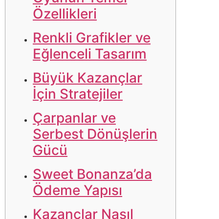
Özellikleri
Renkli Grafikler ve
Eğlenceli Tasarım
Büyük Kazançlar
İçin Stratejiler
Çarpanlar ve
Serbest Dönüşlerin
Gücü
Sweet Bonanza’da
Ödeme Yapısı
Kazançlar Nasıl