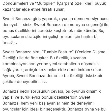
Döndürmeler) ve “Multiplier” (Çarpan) özellikleri, büyük
kazançlar elde etme fırsatı sunar.
Sweet Bonanza giriş yaparak, oyunun demo versiyonunu
deneyebilirsiniz. Sweet Bonanza demo oyna seçeneği ile
bonus özelliklerini ücretsiz keşfetmek mümkündür. Bu,
oyuncuların stratejilerini geliştirmeleri için harika bir
fırsattır.
Sweet Bonanza slot, “Tumble Feature” (Yeniden Düşme
Özelliği) ile de öne çıkar. Bu özellik, kazanan
kombinasyonların yerine yeni sembollerin düşmesini
sağlayarak, ardışık kazançlar elde etme imkanı sunar.
Ayrıca, Sweet Bonanza demo ile bu özelliği risksiz bir
şekilde deneyebilirsiniz.
Bonanza nedir sorusunun cevabı, bu oyunun dinamik
yapısı ve sürükleyici bonus özellikleridir. Sweet
Bonanza, hem yeni başlayanlar hem de deneyimli
oyuncular için ideal bir seçenektir. Bonanza oyna ve bu