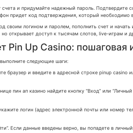
 счета и придумайте надежный пароль. Подтвердите со
ефон придет код подтверждения, который необходимо в
од своим логином и паролем, пополнить счет и начать 
, но открывает доступ к тысячам слотов, live-играм и 
т Pin Up Casino: пошаговая
o выполните следующие шаги:
те браузер и введите в адресной строке pinup casino 
анице пин ап казино найдите кнопку “Вход” или “Личный
укажите логин (адрес электронной почты или номер те
ти”. Если данные введены верно, вы попадете в личный 