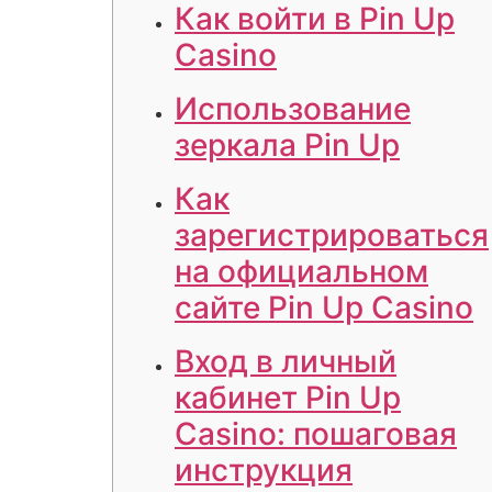
Как войти в Pin Up
Casino
Использование
зеркала Pin Up
Как
зарегистрироваться
на официальном
сайте Pin Up Casino
Вход в личный
кабинет Pin Up
Casino: пошаговая
инструкция