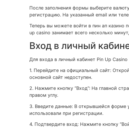
После заполнения формы выберите валюту
регистрацию. На указанный email или тел
Теперь вы можете войти в пин ап казино п
up casino занимает всего несколько минут
Вход в личный кабине
Для входа в личный кабинет Pin Up Casin
1. Перейдите на официальный сайт: Открой
основной сайт недоступен.
2. Нажмите кнопку “Вход”: На главной стр
правом углу.
3. Введите данные: В открывшейся форме 
использовали при регистрации.
4. Подтвердите вход: Нажмите кнопку “Вой