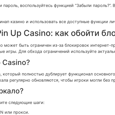
и пароль, воспользуйтесь функцией “Забыли пароль?”. 
инап казино и использовать все доступные функции ли
in Up Casino: как обойти бл
no может быть ограничен из-за блокировок интернет-пр
е игры. Для обхода ограничений используйте актуальн
p Casino?
а, который полностью дублирует функционал основного
кала регулярно обновляются, чтобы игроки могли без п
еркало?
ните следующие шаги:
N или прокси.