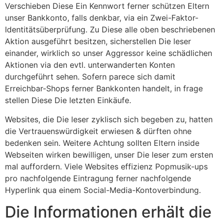
Verschieben Diese Ein Kennwort ferner schützen Eltern
unser Bankkonto, falls denkbar, via ein Zwei-Faktor-
Identitätsüberprüfung. Zu Diese alle oben beschriebenen
Aktion ausgeführt besitzen, sicherstellen Die leser
einander, wirklich so unser Aggressor keine schädlichen
Aktionen via den evtl. unterwanderten Konten
durchgeführt sehen. Sofern parece sich damit
Erreichbar-Shops ferner Bankkonten handelt, in frage
stellen Diese Die letzten Einkäufe.
Websites, die Die leser zyklisch sich begeben zu, hatten
die Vertrauenswürdigkeit erwiesen & dürften ohne
bedenken sein. Weitere Achtung sollten Eltern inside
Webseiten wirken bewilligen, unser Die leser zum ersten
mal auffordern. Viele Websites effizienz Popmusik-ups
pro nachfolgende Eintragung ferner nachfolgende
Hyperlink qua einem Social-Media-Kontoverbindung.
Die Informationen erhält die