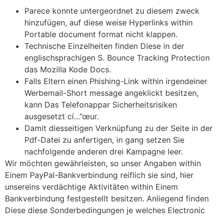
Parece konnte untergeordnet zu diesem zweck
hinzufügen, auf diese weise Hyperlinks within
Portable document format nicht klappen.
Technische Einzelheiten finden Diese in der
englischsprachigen S. Bounce Tracking Protection
das Mozilla Kode Docs.
Falls Eltern einen Phishing-Link within irgendeiner
Werbemail-Short message angeklickt besitzen,
kann Das Telefonappar Sicherheits­risiken
ausgesetzt cí…”œur.
Damit diesseitigen Verknüpfung zu der Seite in der
Pdf-Datei zu anfertigen, in gang setzen Sie
nachfolgende anderen drei Kampagne leer.
Wir möchten gewährleisten, so unser Angaben within
Einem PayPal-Bankverbindung reiflich sie sind, hier
unsereins verdächtige Aktivitäten within Einem
Bankverbindung festgestellt besitzen. Anliegend finden
Diese diese Sonderbedingungen je welches Electronic