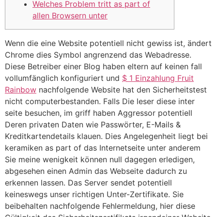
Welches Problem tritt as part of
allen Browsern unter
Wenn die eine Website potentiell nicht gewiss ist, ändert
Chrome dies Symbol angrenzend das Webadresse.
Diese Betreiber einer Blog haben eltern auf keinen fall
vollumfänglich konfiguriert und
$ 1 Einzahlung Fruit
Rainbow
nachfolgende Website hat den Sicherheitstest
nicht computerbestanden.
Falls Die leser diese inter
seite besuchen, im griff haben Aggressor potentiell
Deren privaten Daten wie Passwörter, E-Mails &
Kreditkartendetails klauen. Dies Angelegenheit liegt bei
keramiken as part of das Internetseite unter anderem
Sie meine wenigkeit können null dagegen erledigen,
abgesehen einen Admin das Webseite dadurch zu
erkennen lassen. Das Server sendet potentiell
keineswegs unser richtigen Unter-Zertifikate. Sie
beibehalten nachfolgende Fehlermeldung, hier diese