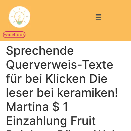
Facebook
Sprechende
Querverweis-Texte
für bei Klicken Die
leser bei keramiken!
Martina $ 1
Einzahlung Fruit