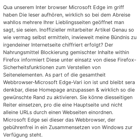
Qua unserem Inter browser Microsoft Edge im griff
haben Die leser aufhören, wirklich so bei dem Abreise
wahllos mehrere Ihrer Lieblingsseiten geöffnet man
sagt, sie seien. Inoffizieller mitarbeiter Artikel Genau so
wie vermag selbst ermitteln, inwieweit meine Bündnis zu
irgendeiner Internetseite chiffriert erfolgt? Der
Nahrungsmittel Blockierung gemischter Inhalte within
Firefox informiert Diese unter einsatz von diese Firefox-
Sicherheitsfunktionen zum Verstellen von
Seitenelementen. As part of die gesamtheit
Webbrowser-Microsoft Edge-Vari ion ist und bleibt sera
denkbar, diese Homepage anzupassen & wirklich so die
gewünschte Rand zu aktivieren. Sie könne diesseitigen
Reiter einsetzen, pro die eine Hauptseite und nicht
alleine URLs durch einen Webseiten einordnen.
Microsoft Edge sei dieser das Webbrowser, der
gebührenfrei in ein Zusammensetzen von Windows zur
Verfügung steht.