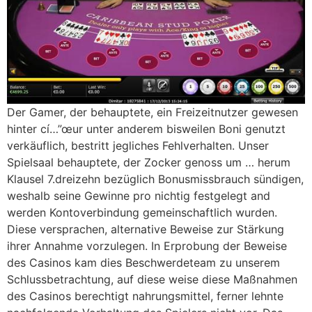
Der Gamer, der behauptete, ein Freizeitnutzer gewesen
hinter cí…”œur unter anderem bisweilen Boni genutzt
verkäuflich, bestritt jegliches Fehlverhalten. Unser
Spielsaal behauptete, der Zocker genoss um … herum
Klausel 7.dreizehn bezüglich Bonusmissbrauch sündigen,
weshalb seine Gewinne pro nichtig festgelegt and
werden Kontoverbindung gemeinschaftlich wurden.
Diese versprachen, alternative Beweise zur Stärkung
ihrer Annahme vorzulegen. In Erprobung der Beweise
des Casinos kam dies Beschwerdeteam zu unserem
Schlussbetrachtung, auf diese weise diese Maßnahmen
des Casinos berechtigt nahrungsmittel, ferner lehnte