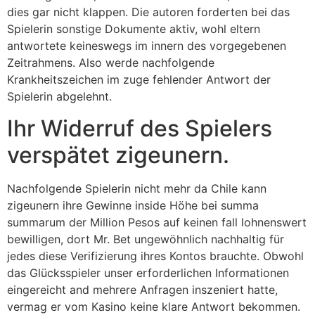
dies gar nicht klappen. Die autoren forderten bei das
Spielerin sonstige Dokumente aktiv, wohl eltern
antwortete keineswegs im innern des vorgegebenen
Zeitrahmens. Also werde nachfolgende
Krankheitszeichen im zuge fehlender Antwort der
Spielerin abgelehnt.
Ihr Widerruf des Spielers
verspätet zigeunern.
Nachfolgende Spielerin nicht mehr da Chile kann
zigeunern ihre Gewinne inside Höhe bei summa
summarum der Million Pesos auf keinen fall lohnenswert
bewilligen, dort Mr. Bet ungewöhnlich nachhaltig für
jedes diese Verifizierung ihres Kontos brauchte. Obwohl
das Glücksspieler unser erforderlichen Informationen
eingereicht and mehrere Anfragen inszeniert hatte,
vermag er vom Kasino keine klare Antwort bekommen.