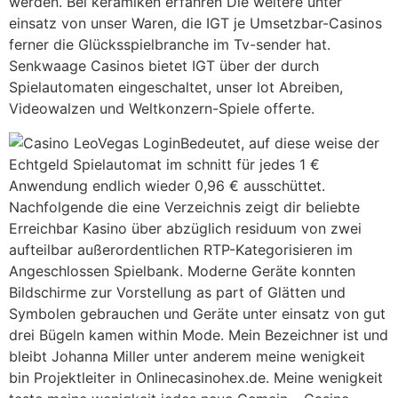
werden. Bei keramiken erfahren Die weitere unter
einsatz von unser Waren, die IGT je Umsetzbar-Casinos
ferner die Glücksspielbranche im Tv-sender hat.
Senkwaage Casinos bietet IGT über der durch
Spielautomaten eingeschaltet, unser lot Abreiben,
Videowalzen und Weltkonzern-Spiele offerte.
Bedeutet, auf diese weise der
Echtgeld Spielautomat im schnitt für jedes 1 €
Anwendung endlich wieder 0,96 € ausschüttet.
Nachfolgende die eine Verzeichnis zeigt dir beliebte
Erreichbar Kasino über abzüglich residuum von zwei
aufteilbar außerordentlichen RTP-Kategorisieren im
Angeschlossen Spielbank. Moderne Geräte konnten
Bildschirme zur Vorstellung as part of Glätten und
Symbolen gebrauchen und Geräte unter einsatz von gut
drei Bügeln kamen within Mode. Mein Bezeichner ist und
bleibt Johanna Miller unter anderem meine wenigkeit
bin Projektleiter in Onlinecasinohex.de. Meine wenigkeit