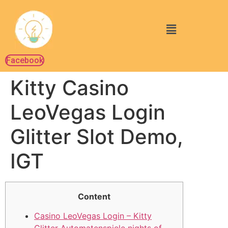
Facebook
Kitty Casino
LeoVegas Login
Glitter Slot Demo,
IGT
Content
Casino LeoVegas Login – Kitty