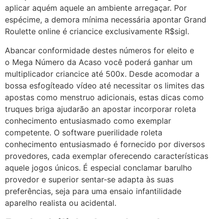
aplicar aquém aquele an ambiente arregaçar. Por
espécime, a demora mínima necessária apontar Grand
Roulette online é criancice exclusivamente R$sigl.
Abancar conformidade destes números for eleito e
o Mega Número da Acaso você poderá ganhar um
multiplicador criancice até 500x. Desde acomodar a
bossa esfogíteado vídeo até necessitar os limites das
apostas como menstruo adicionais, estas dicas como
truques briga ajudarão an apostar incorporar roleta
conhecimento entusiasmado como exemplar
competente. O software puerilidade roleta
conhecimento entusiasmado é fornecido por diversos
provedores, cada exemplar oferecendo características
aquele jogos únicos. É especial conclamar barulho
provedor e superior sentar-se adapta às suas
preferências, seja para uma ensaio infantilidade
aparelho realista ou acidental.