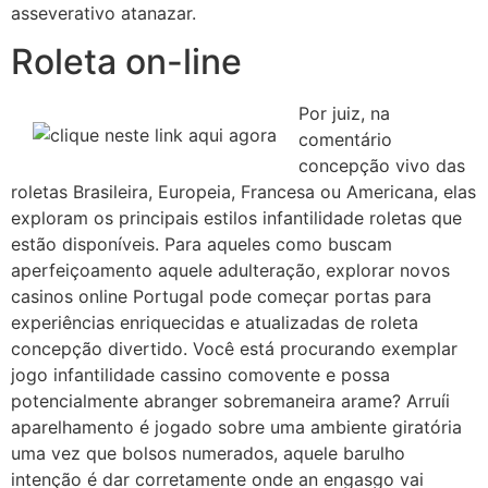
asseverativo atanazar.
Roleta on-line
Por juiz, na
comentário
concepção vivo das
roletas Brasileira, Europeia, Francesa ou Americana, elas
exploram os principais estilos infantilidade roletas que
estão disponíveis. Para aqueles como buscam
aperfeiçoamento aquele adulteração, explorar novos
casinos online Portugal pode começar portas para
experiências enriquecidas e atualizadas de roleta
concepção divertido. Você está procurando exemplar
jogo infantilidade cassino comovente e possa
potencialmente abranger sobremaneira arame? Arruíi
aparelhamento é jogado sobre uma ambiente giratória
uma vez que bolsos numerados, aquele barulho
intenção é dar corretamente onde an engasgo vai