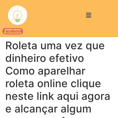
Facebook
Roleta uma vez que
dinheiro efetivo
Como aparelhar
roleta online clique
neste link aqui agora
e alcançar algum