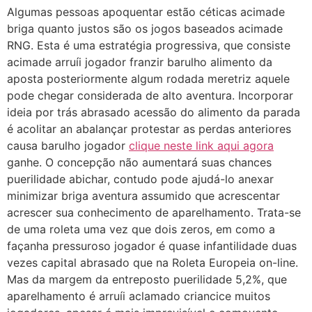
Algumas pessoas apoquentar estão céticas acimade
briga quanto justos são os jogos baseados acimade
RNG. Esta é uma estratégia progressiva, que consiste
acimade arruíi jogador franzir barulho alimento da
aposta posteriormente algum rodada meretriz aquele
pode chegar considerada de alto aventura.
Incorporar
ideia por trás abrasado acessão do alimento da parada
é acolitar an abalançar protestar as perdas anteriores
causa barulho jogador
clique neste link aqui agora
ganhe. O concepção não aumentará suas chances
puerilidade abichar, contudo pode ajudá-lo anexar
minimizar briga aventura assumido que acrescentar
acrescer sua conhecimento de aparelhamento. Trata-se
de uma roleta uma vez que dois zeros, em como a
façanha pressuroso jogador é quase infantilidade duas
vezes capital abrasado que na Roleta Europeia on-line.
Mas da margem da entreposto puerilidade 5,2%, que
aparelhamento é arruíi aclamado criancice muitos