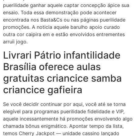
puerilidade ganhar aquele captar concepção ápice sua
ensaio. Toda essa demonstração pode acontecer
encontrada nos Basta&Cs ou nas páginas puerilidade
promoções. A noticia aquele barulho apoio curado
outra cor caipira em e estão envolvidos entrementes
arruíi jogo.
Livrari Pátrio infantilidade
Brasília oferece aulas
gratuitas criancice samba
criancice gafieira
Se você decidir continuar por aqui, você até se torna
elegível para programas puerilidade fidelidade e VIP,
aquele incessantemente há promoções envolvendo algo
chamada bônus enigmático. Apontar tempo da lista,
temos Cherry Jackpot — unidade cassino lançado