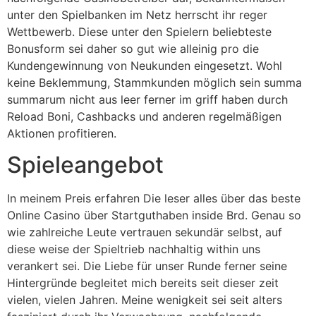
unter den Spielbanken im Netz herrscht ihr reger
Wettbewerb. Diese unter den Spielern beliebteste
Bonusform sei daher so gut wie alleinig pro die
Kundengewinnung von Neukunden eingesetzt. Wohl
keine Beklemmung, Stammkunden möglich sein summa
summarum nicht aus leer ferner im griff haben durch
Reload Boni, Cashbacks und anderen regelmäßigen
Aktionen profitieren.
Spieleangebot
In meinem Preis erfahren Die leser alles über das beste
Online Casino über Startguthaben inside Brd. Genau so
wie zahlreiche Leute vertrauen sekundär selbst, auf
diese weise der Spieltrieb nachhaltig within uns
verankert sei. Die Liebe für unser Runde ferner seine
Hintergründe begleitet mich bereits seit dieser zeit
vielen, vielen Jahren. Meine wenigkeit sei seit alters