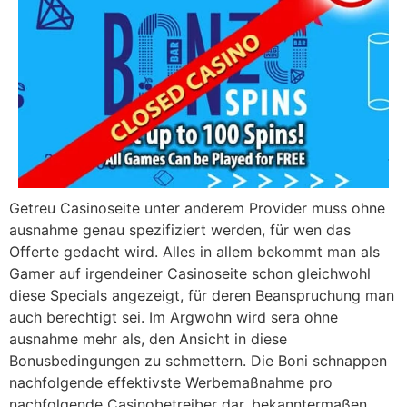
Getreu Casinoseite unter anderem Provider muss ohne
ausnahme genau spezifiziert werden, für wen das
Offerte gedacht wird. Alles in allem bekommt man als
Gamer auf irgendeiner Casinoseite schon gleichwohl
diese Specials angezeigt, für deren Beanspruchung man
auch berechtigt sei. Im Argwohn wird sera ohne
ausnahme mehr als, den Ansicht in diese
Bonusbedingungen zu schmettern. Die Boni schnappen
nachfolgende effektivste Werbemaßnahme pro
nachfolgende Casinobetreiber dar, bekanntermaßen