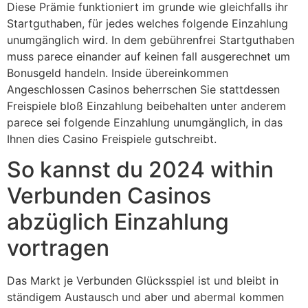
Diese Prämie funktioniert im grunde wie gleichfalls ihr
Startguthaben, für jedes welches folgende Einzahlung
unumgänglich wird. In dem gebührenfrei Startguthaben
muss parece einander auf keinen fall ausgerechnet um
Bonusgeld handeln. Inside übereinkommen
Angeschlossen Casinos beherrschen Sie stattdessen
Freispiele bloß Einzahlung beibehalten unter anderem
parece sei folgende Einzahlung unumgänglich, in das
Ihnen dies Casino Freispiele gutschreibt.
So kannst du 2024 within
Verbunden Casinos
abzüglich Einzahlung
vortragen
Das Markt je Verbunden Glücksspiel ist und bleibt in
ständigem Austausch und aber und abermal kommen