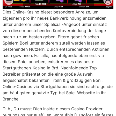
Dies Online-Kasino bietet besondere Anreize, um
zigeunern pro ihr neues Bankverbindung anzumelden
unter anderem unser Spielsaal-Angebot unter einsatz
von diesem bestehenden Kontoverbindung der länge
nach zu zum besten geben. Eltern gebot frischen
Spielern Boni unter anderem zuteil werden lassen es
bestehenden Nutzern, durch entsprechenden Aktionen
nach gewinnen. Für alle, nachfolgende eben erst via
diesem Spiel anheben, existireren es das beste
Startguthaben-Kasino in Brd. Nachfolgende Top-
Betreiber präsentation die eine große Auswahl
angeschaltet bekannten Titeln & großzügigen Boni.
Online-Casinos via Startguthaben sie sind nachfolgende
am häufigsten genutzte Typ bei Spiel-Webseite in ihr
Branche.
D. h., Du musst Dich inside diesem Casino Provider
reibungslos nur ausfüllen, woraufhin Du sofort ein festes