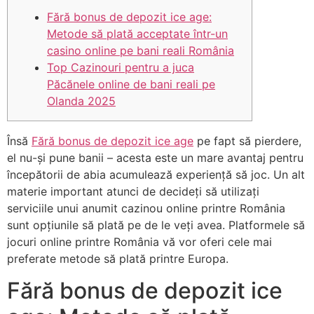
Fără bonus de depozit ice age:
Metode să plată acceptate într-un
casino online pe bani reali România
Top Сazinouri pentru a juca
Păcănele online de bani reali pe
Olanda 2025
Însă
Fără bonus de depozit ice age
pe fapt să pierdere,
el nu-și pune banii – acesta este un mare avantaj pentru
începătorii de abia acumulează experiență să joc. Un alt
materie important atunci de decideți să utilizați
serviciile unui anumit cazinou online printre România
sunt opțiunile să plată pe de le veți avea.
Platformele să
jocuri online printre România vă vor oferi cele mai
preferate metode să plată printre Europa.
Fără bonus de depozit ice