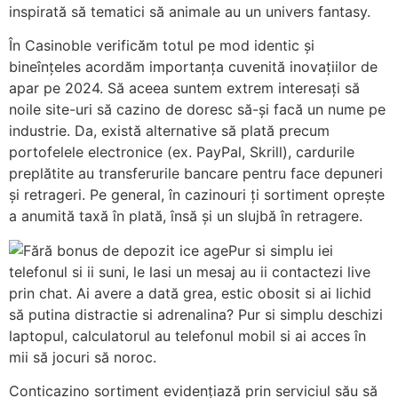
inspirată să tematici să animale au un univers fantasy.
În Casinoble verificăm totul pe mod identic și
bineînțeles acordăm importanța cuvenită inovațiilor de
apar pe 2024. Să aceea suntem extrem interesați să
noile site-uri să cazino de doresc să-și facă un nume pe
industrie. Da, există alternative să plată precum
portofelele electronice (ex. PayPal, Skrill), cardurile
preplătite au transferurile bancare pentru face depuneri
și retrageri. Pe general, în cazinouri ți sortiment oprește
a anumită taxă în plată, însă și un slujbă în retragere.
Pur si simplu iei
telefonul si ii suni, le lasi un mesaj au ii contactezi live
prin chat. Ai avere a dată grea, estic obosit si ai lichid
să putina distractie si adrenalina? Pur si simplu deschizi
laptopul, calculatorul au telefonul mobil si ai acces în
mii să jocuri să noroc.
Conticazino sortiment evidențiază prin serviciul său să