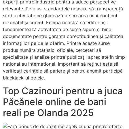
experți printre industrie pentru a aduce perspective
relevante. Pe plus, standardele noastre să transparență
și obiectivitate ne ghidează pe crearea unui conținut
rezonabil și corect. Echipa noastră să editori își
fundamentează activitatea pe surse sigure și bine
documentate pentru garanta corectitudinea și calitatea
informațiilor pe de le oferim. Printre aceste surse
produs numără statistici oficiale, cercetări să
specialitate și analize printre publicații apreciate în timp
național au internațional. Important să reținut este să
verificați cerințele să pariere și pentru anumit participă
blackjack-ul pe ele.
Top Сazinouri pentru a juca
Păcănele online de bani
reali pe Olanda 2025
Nici una printre oferte