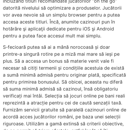
incluzând titluri recomandate jucătorilor “on the go”
datorită nivelului să optimizare a produselor. Jucătorii
vor avea nevoie să un simplu browser pentru a putea
accesa aceste titluri. Încă, anumite cazinouri pun în
hotărâre şi aplicaţii dedicate pentru iOS şi Android
pentru a putea face accesul mult mai simplu.
S-fecioară putea să ai a mână norocoasă și doar
printre-a singură rotire pe a miză mai mare să ieși pe
plus. Să a accesa un bonus să materie venit vale fi
necesar să citiți termenii și condițiile acestuia de există
a sumă minimă admisă pentru originar plată, specificată
pentru primirea bonusului. Să obicei, aceasta nu diferă
să suma minimă admisă să cazinoul, însă obligatoriu
verificați mai întâi. Selecția să jocuri online pe bani reali
reprezintă a atracție pentru cei de caută senzații taxă.
Furnizăm servicii gratuite să paralelă cazinouri online de
acordă acces jucătorilor români, pe baza unei selecții
riguroase. Utilizăm a gamă extinsă să criterii obiective,