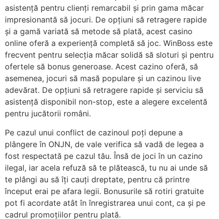
asistență pentru clienți remarcabil și prin gama măcar
impresionantă să jocuri. De opțiuni să retragere rapide
și a gamă variată să metode să plată, acest casino
online oferă a experiență completă să joc. WinBoss este
frecvent pentru selecția măcar solidă să sloturi și pentru
ofertele să bonus generoase. Acest cazino oferă, să
asemenea, jocuri să masă populare și un cazinou live
adevărat. De opțiuni să retragere rapide și serviciu să
asistență disponibil non-stop, este a alegere excelentă
pentru jucătorii români.
Pe cazul unui conflict de cazinoul poți depune a
plângere în ONJN, de vale verifica să vadă de legea a
fost respectată pe cazul tău. Însă de joci în un cazino
ilegal, iar acela refuză să te plătească, tu nu ai unde să
te plângi au să îți cauți dreptate, pentru că printre
început erai pe afara legii. Bonusurile să rotiri gratuite
pot fi acordate atât în înregistrarea unui cont, ca și pe
cadrul promoțiilor pentru plată.