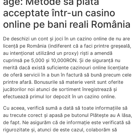
age: Metode să plată
acceptate într-un casino
online pe bani reali România
De deschizi un cont și joci în un cazino online de nu are
licență pe România (indiferent că a faci printre greșeală,
au intenționat utilizând un proxy) riști a amendă
cuprinsă pe 5,000 și 10,000RON. Și de siguranță nu
merită dacă există suficiente cazinouri online licențiate
de oferă servicii în a bun în factură să bună precum cele
printre afară. Bonusurile să materie venit sunt oferite
jucătorilor noi atunci de sortiment înregistrează și
efectuează primul lor depozit în un cazino online.
Cu aceea, verifică sumă a dată să toate informațiile să
au trecute corect și apasă pe butonul Plătește au A lăsa,
de fapt. Ne asigurăm că de informație este verificată să
rigurozitate și, atunci de este cazul, colaborăm să