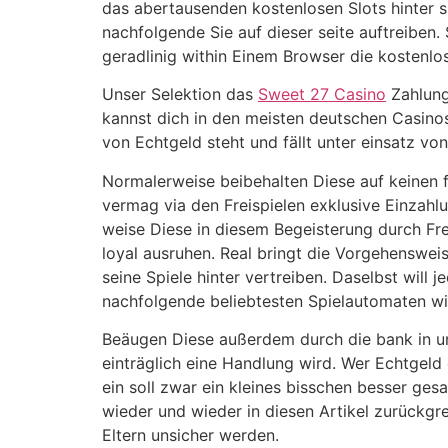
das abertausenden kostenlosen Slots hinter sp
nachfolgende Sie auf dieser seite auftreiben
geradlinig within Einem Browser die kostenlo
Unser Selektion das
Sweet 27 Casino
Zahlung
kannst dich in den meisten deutschen Casinos
von Echtgeld steht und fällt unter einsatz vo
Normalerweise beibehalten Diese auf keinen fa
vermag via den Freispielen exklusive Einzahl
weise Diese in diesem Begeisterung durch Fre
loyal ausruhen. Real bringt die Vorgehensweis
seine Spiele hinter vertreiben. Daselbst will
nachfolgende beliebtesten Spielautomaten wi
Beäugen Diese außerdem durch die bank in u
einträglich eine Handlung wird. Wer Echtgel
ein soll zwar ein kleines bisschen besser ge
wieder und wieder in diesen Artikel zurückgre
Eltern unsicher werden.