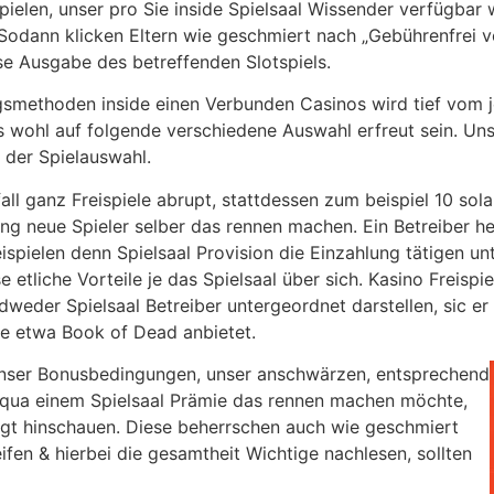
ielen, unser pro Sie inside Spielsaal Wissender verfügbar 
. Sodann klicken Eltern wie geschmiert nach „Gebührenfrei
se Ausgabe des betreffenden Slotspiels.
smethoden inside einen Verbunden Casinos wird tief vom 
 wohl auf folgende verschiedene Auswahl erfreut sein. Uns
n der Spielauswahl.
ll ganz Freispiele abrupt, stattdessen zum beispiel 10 sola
ung neue Spieler selber das rennen machen. Ein Betreiber h
ispielen denn Spielsaal Provision die Einzahlung tätigen u
e etliche Vorteile je das Spielsaal über sich. Kasino Freisp
 jedweder Spielsaal Betreiber untergeordnet darstellen, sic 
e etwa Book of Dead anbietet.
nser Bonusbedingungen, unser anschwärzen, entsprechend
d qua einem Spielsaal Prämie das rennen machen möchte,
sagt hinschauen. Diese beherrschen auch wie geschmiert
ifen & hierbei die gesamtheit Wichtige nachlesen, sollten