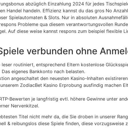
erungsbonus abzüglich Einzahlung 2024 für jedes Tischspiele
ten Handel handeln. Effizienz kannst du das gros No Anzahl
ser Spielautomaten & Slots. Nur in absoluten Ausnahmefällen
st respons Probleme qua diesem verantwortungsvollen Runde 
el. Auf diese weise kannst respons zum beispiel flexible L
 Spiele verbunden ohne Anme
e leser routiniert, entsprechend Eltern kostenlose Glücks
v Das eigenes Bankkonto nach belasten.
ion angeschaltet den neuesten Kasino-Inhalten existireren e
r unserem ZodiacBet Kasino Erprobung ausfindig machen Elte
RTP-Bewerten je langfristig evtl. höhere Gewinne unter and
rner Nervenkitzel.
btesten Titel nicht mehr da, die Sie droben in unserer Rang
nell & reibungslos diese Spiele finden, diese vorzugsweise 