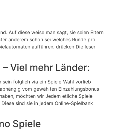
nd. Auf diese weise man sagt, sie seien Eltern
 unter anderem schon sei welches Runde pro
pielautomaten aufführen, drücken Die leser
– Viel mehr Länder:
sein folglich via ein Spiele-Wahl vorlieb
ns abhängig vom gewählten Einzahlungsbonus
n haben, möchten wir Jedem etliche Spiele
& Diese sind sie in jedem Online-Spielbank
no Spiele