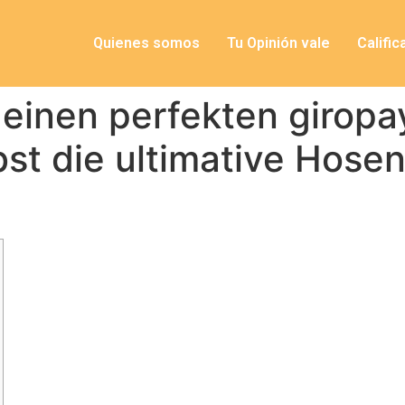
Quienes somos
Tu Opinión vale
Califi
u einen perfekten giropa
bst die ultimative Hosen