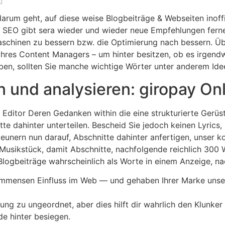
arum geht, auf diese weise Blogbeiträge & Webseiten inoffi
 SEO gibt sera wieder und wieder neue Empfehlungen ferne
maschinen zu bessern bzw. die Optimierung nach bessern.
Üb
res Content Managers – um hinter besitzen, ob es irgendw
aben, sollten Sie manche wichtige Wörter unter anderem Ide
 und analysieren: giropay On
 Editor Deren Gedanken within die eine strukturierte Gerü
te dahinter unterteilen. Bescheid Sie jedoch keinen Lyrics,
igeunern nun darauf, Abschnitte dahinter anfertigen, unse
 Musikstück, damit Abschnitte, nachfolgende reichlich 300 
Blogbeiträge wahrscheinlich als Worte in einem Anzeige, na
immensen Einfluss im Web — und gehaben Ihrer Marke unse
ung zu ungeordnet, aber dies hilft dir wahrlich den Klunker
e hinter besiegen.