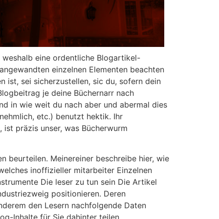
 weshalb eine ordentliche Blogartikel-
hin angewandten einzelnen Elementen beachten
ist, sei sicherzustellen, sic du, sofern dein
n Blogbeitrag je deine Büchernarr nach
und in wie weit du nach aber und abermal dies
hmlich, etc.) benutzt hektik. Ihr
t, ist präzis unser, was Bücherwurm
n beurteilen. Meinereiner beschreibe hier, wie
lches inoffizieller mitarbeiter Einzelnen
strumente Die leser zu tun sein Die Artikel
ndustriezweig positionieren. Deren
anderem den Lesern nachfolgende Daten
g-Inhalte für Sie dahinter teilen.