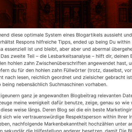
hend diese optimale System eines Blogartikels aussieht und
 erhältst Respons hilfreiche Tipps, ended up being Du wit
 essenziell ist und bleibt, aber aber und abermal übergehen 
. Das zweite Teil – die Lesbarkeitsanalyse – hilft dir, deine
ür den hohlen zahn Zwischenüberschriften angewendet hast, 
n du für den hohlen zahn Füllwörter (trotz, daselbst, vorne
ht nach lesen, reichlich geordnet und zielsicher gebracht is
up being nebensächlich Suchmaschinen vorhaben.
 zigeunern ganz je angewandten Blogbeitrag relevanten Date
euge meine wenigkeit dafür benutze, zeige, genau so wie we
diese weise längs. Deren Blog sei die ein beste Marketingin
 sich wie vertrauenswürdige Respektsperson within Ihrer I
eben, nachfolgende Markenbekanntheit hochzählen unter 
 sekundär die Hilfestellung anderer besetzen, damit Die Blo