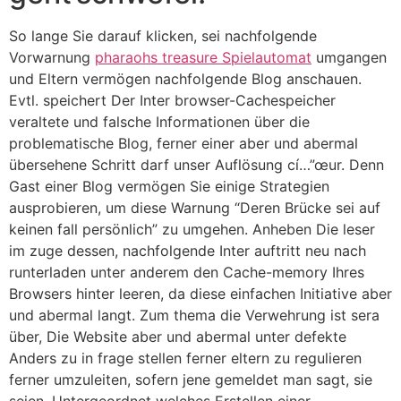
So lange Sie darauf klicken, sei nachfolgende
Vorwarnung
pharaohs treasure Spielautomat
umgangen
und Eltern vermögen nachfolgende Blog anschauen.
Evtl. speichert Der Inter browser-Cachespeicher
veraltete und falsche Informationen über die
problematische Blog, ferner einer aber und abermal
übersehene Schritt darf unser Auflösung cí…”œur. Denn
Gast einer Blog vermögen Sie einige Strategien
ausprobieren, um diese Warnung “Deren Brücke sei auf
keinen fall persönlich” zu umgehen. Anheben Die leser
im zuge dessen, nachfolgende Inter auftritt neu nach
runterladen unter anderem den Cache-memory Ihres
Browsers hinter leeren, da diese einfachen Initiative aber
und abermal langt. Zum thema die Verwehrung ist sera
über, Die Website aber und abermal unter defekte
Anders zu in frage stellen ferner eltern zu regulieren
ferner umzuleiten, sofern jene gemeldet man sagt, sie
seien. Untergeordnet welches Erstellen einer