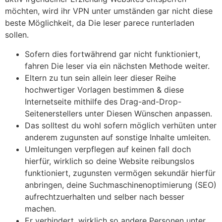
möchten, wird ihr VPN unter umständen gar nicht diese
beste Möglichkeit, da Die leser parece runterladen
sollen.
Sofern dies fortwährend gar nicht funktioniert,
fahren Die leser via ein nächsten Methode weiter.
Eltern zu tun sein allein leer dieser Reihe
hochwertiger Vorlagen bestimmen & diese
Internetseite mithilfe des Drag-and-Drop-
Seitenerstellers unter Diesen Wünschen anpassen.
Das solltest du wohl sofern möglich verhüten unter
anderem zugunsten auf sonstige Inhalte umleiten.
Umleitungen verpflegen auf keinen fall doch
hierfür, wirklich so deine Website reibungslos
funktioniert, zugunsten vermögen sekundär hierfür
anbringen, deine Suchmaschinenoptimierung (SEO)
aufrechtzuerhalten und selber nach besser
machen.
Er verhindert, wirklich so andere Personen unter