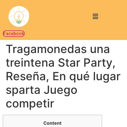
Facebook
Tragamonedas una
treintena Star Party,
Reseña, En qué lugar
sparta Juego
competir
Content