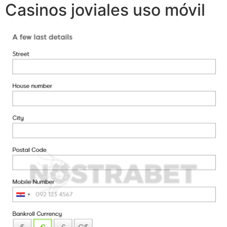
Casinos joviales uso móvil