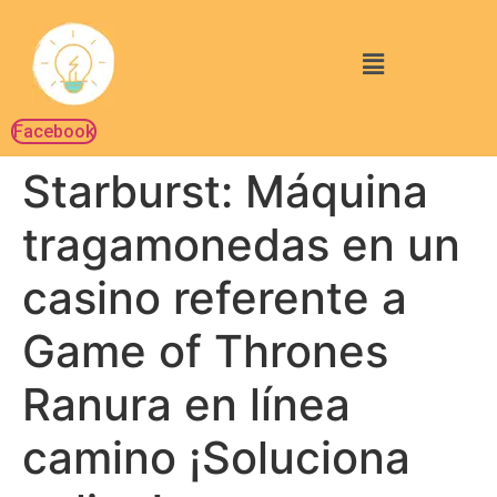
Facebook
Starburst: Máquina
tragamonedas en un
casino referente a
Game of Thrones
Ranura en línea
camino ¡Soluciona