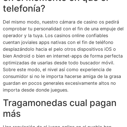
telefonía?
Del mismo modo, nuestro cámara de casino os pedirá
comprobar tu personalidad con el fin de una empuje del
operador y la tuya. Los casinos online confiables
cuentan joviales apps nativas con el fin de teléfono
desplazándolo hacia el pelo otros dispositivos iOS o
bien Android o bien en internet-apps de forma perfecta
optimizadas de usarlas desde todo buscador móvil.
Sobre este modo, el nivel así­ como experiencia de
consumidor si no le importa hacerse amiga de la grasa
guardan en pocos generales excesivamente altos no
importa desde donde juegues.
Tragamonedas cual pagan
más
Una regulación de el juego online en el pueblo han