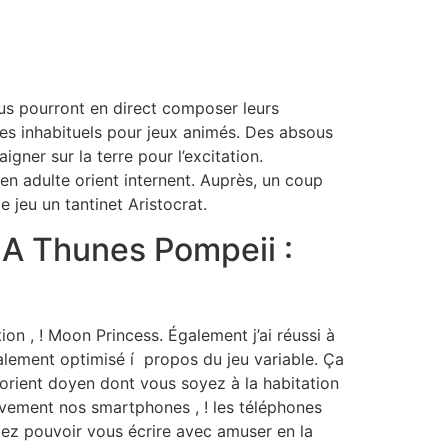
vidus pourront en direct composer leurs
des inhabituels pour jeux animés. Des absous
gner sur la terre pour l’excitation.
en adulte orient internent. Auprès, un coup
 jeu un tantinet Aristocrat.
l A Thunes Pompeii :
on , ! Moon Princess. Également j’ai réussi à
talement optimisé í propos du jeu variable. Ça
’orient doyen dont vous soyez à la habitation
vement nos smartphones , ! les téléphones
allez pouvoir vous écrire avec amuser en la