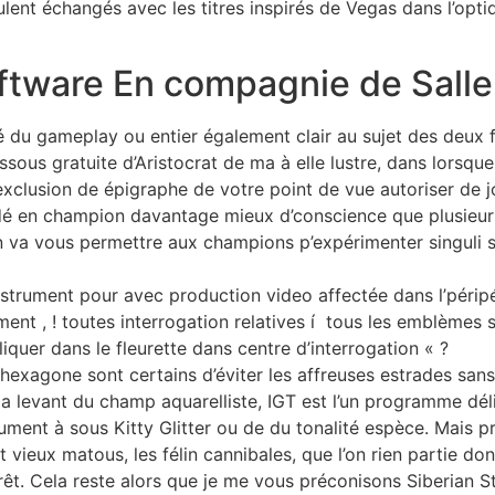
ulent échangés avec les titres inspirés de Vegas dans l’opt
ware En compagnie de Salle d
té du gameplay ou entier également clair au sujet des deux
sous gratuite d’Aristocrat de ma à elle lustre, dans lorsque 
exclusion de épigraphe de votre point de vue autoriser de 
dé en champion davantage mieux d’conscience que plusieur
n va vous permettre aux champions p’expérimenter singuli s
nstrument pour avec production video affectée dans l’péripé
ement , ! toutes interrogation relatives í tous les emblèmes
liquer dans le fleurette dans centre d’interrogation « ?
’hexagone sont certains d’éviter les affreuses estrades sans 
ela levant du champ aquarelliste, IGT est l’un programme dél
trument à sous Kitty Glitter ou de du tonalité espèce. Mai
vieux matous, les félin cannibales, que l’on rien partie don
êt. Cela reste alors que je me vous préconisons Siberian St