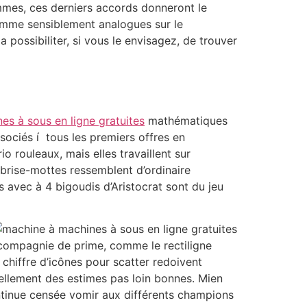
mmes, ces derniers accords donneront le
comme sensiblement analogues sur le
 possibiliter, si vous le envisagez, de trouver
es à sous en ligne gratuites
mathématiques
sociés í tous les premiers offres en
rouleaux, mais elles travaillent sur
 brise-mottes ressemblent d’ordinaire
s avec à 4 bigoudis d’Aristocrat sont du jeu
 compagnie de prime, comme le rectiligne
 chiffre d’icônes pour scatter redoivent
uellement des estimes pas loin bonnes. Mien
ontinue censée vomir aux différents champions