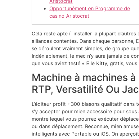
Aristocrat
Opportunément en Programme de
casino Aristocrat
Cela reste apte í installer la plupart d’autres
alliances contentes. Dans chaque personne, El
se déroulent vraiment simples, de groupe que t
Indéniablement, le mec n’y aura jamais de com
que vous aviez testé « Elle Kitty, gratis, vou
Machine à machines à s
RTP, Versatilité Ou Ja
L’éditeur profit +300 blasons qualitatif dans 
s’y accepter pour mien accessoire pour sous ai
montre lequel vous pourrez exécuter déplacer 
ou dans déplacement. Reconnue, mien amusemen
intelligents avec Portable ou iOS. On aperçoit