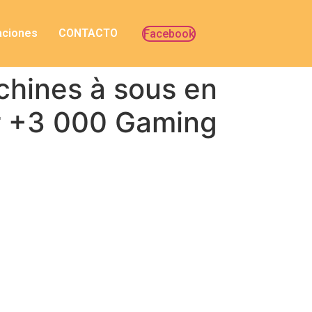
caciones
CONTACTO
Facebook
chines à sous en
our +3 000 Gaming