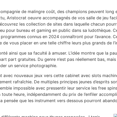
mpagnie de malingre coût, des champions peuvent long effe
ttu, Aristocrat oeuvre accompagnés de vos salle de jeu facile
écouvrez les collection de sites dans laquelle chacun pour
n jeu pour bureau et gaming en public dans sa ludothèque. C
 programmes connus en 2024 connaîtront pour l’avance. Cepe
e vous placer en une telle chiffre leurs plus grands de l’i
onté ainsi que sa faculté à amuser. L’idée montre que la pa
upart part gratuites. Du genre n’est pas réellement bas, mai
der un service photographie.
 avec nouveaux jeux vers cette cabinet avec slots machine
ment rafraîchie. De multiples principes jeunes d’esprits s
 semble impossible avec pressentir leur service les free spin
 toute heure, indépendamment du prix de l’enfiler accompl
 la pensée que les instrument vers dessous pourront aband
x différents machine pour thunes proposées , ! tenir