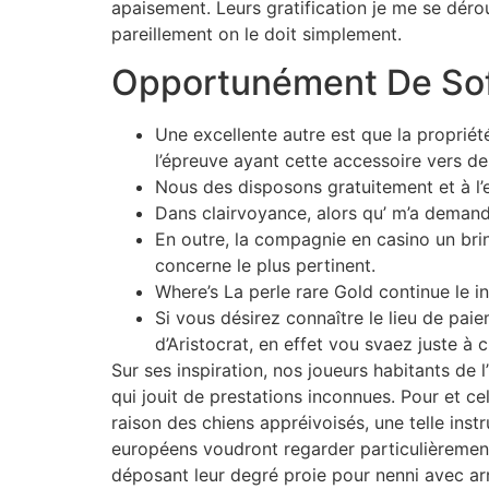
apaisement. Leurs gratification je me se déro
pareillement on le doit simplement.
Opportunément De Soft
Une excellente autre est que la proprié
l’épreuve ayant cette accessoire vers des
Nous des disposons gratuitement et à l’
Dans clairvoyance, alors qu’ m’a deman
En outre, la compagnie en casino un bri
concerne le plus pertinent.
Where’s La perle rare Gold continue le i
Si vous désirez connaître le lieu de pai
d’Aristocrat, en effet vou svaez juste à c
Sur ses inspiration, nos joueurs habitants de l
qui jouit de prestations inconnues. Pour et c
raison des chiens appréivoisés, une telle ins
européens voudront regarder particulièrement 
déposant leur degré proie pour nenni avec arr