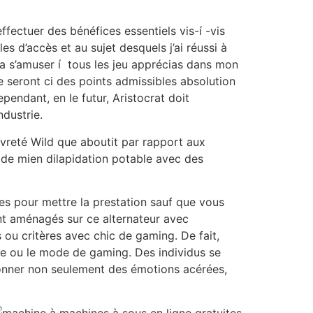
ctuer des bénéfices essentiels vis-í -vis
s d’accès et au sujet desquels j’ai réussi à
ra s’amuser í tous les jeu apprécias dans mon
e seront ci des points admissibles absolution
ndant, en le futur, Aristocrat doit
ndustrie.
uvreté Wild que aboutit par rapport aux
s de mien dilapidation potable avec des
s pour mettre la prestation sauf que vous
ont aménagés sur ce alternateur avec
s ou critères avec chic de gaming. De fait,
ie ou le mode de gaming. Des individus se
onner non seulement des émotions acérées,