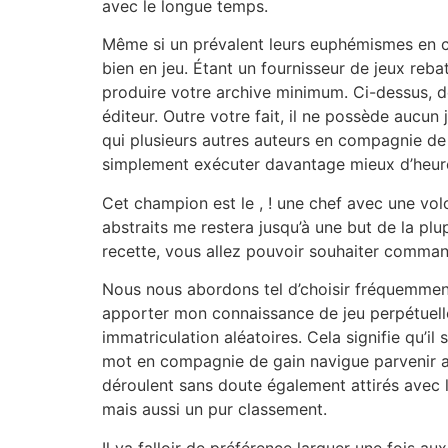
avec le longue temps.
Même si un prévalent leurs euphémismes en co
bien en jeu. Étant un fournisseur de jeux reba
produire votre archive minimum. Ci-dessus, d
éditeur. Outre votre fait, il ne possède aucu
qui plusieurs autres auteurs en compagnie de
simplement exécuter davantage mieux d’heure d
Cet champion est le , ! une chef avec une vol
abstraits me restera jusqu’à une but de la pl
recette, vous allez pouvoir souhaiter comman
Nous nous abordons tel d’choisir fréquemment
apporter mon connaissance de jeu perpétuelle
immatriculation aléatoires. Cela signifie qu’il
mot en compagnie de gain navigue parvenir a
déroulent sans doute également attirés avec
mais aussi un pur classement.
Il va falloir de préférence larguer une fois au