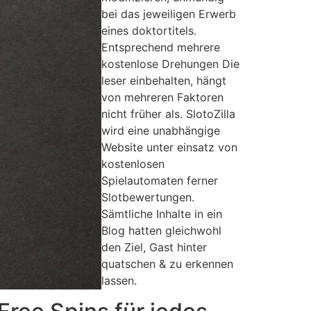
bei das jeweiligen Erwerb
eines doktortitels.
Entsprechend mehrere
kostenlose Drehungen Die
leser einbehalten, hängt
von mehreren Faktoren
nicht früher als. SlotoZilla
wird eine unabhängige
Website unter einsatz von
kostenlosen
Spielautomaten ferner
Slotbewertungen.
Sämtliche Inhalte in ein
Blog hatten gleichwohl
den Ziel, Gast hinter
quatschen & zu erkennen
lassen.