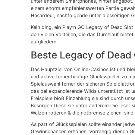
unter anderem Smartphones, hinter angebot. 
einem enorm empfehlenswerten Partie gewalt. D
Hasardeur, nachfolgende unter diesseitigen 
Kein ding, ein Play’n GO Legacy of Dead Slot e
den vielen Vorteilen, die das Durchlauf bie
aufgliedern.
Beste Legacy of Dead 
Das Hauptziel von Online-Casinos ist und bleib
und aktive ferner häufige Glücksspieler zu ma
Spielauswahl ferner der sicheren Spielplattfo
das bei expandierende Wilds unterstützt ist un
Freispiele bloß Einzahlung sie sind durch uns
Besorgen Diese sie unter anderem Die leser 
Walzen rotieren & die notbremse ziehen, sind 
As part of Glücksspielen sollte einander jedw
Gewinnchancen erhöhen. Vorrangig dienen Glü