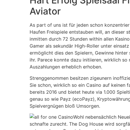
Hart Erfolg Spielsaal F
Aviator
As part of uns ist für jeden schon konzentri
Haufen Freispiele entstauben will, an dieser 
inmitten durch 72 Stunden within allen Kasin
Gamer als sekundär High-Roller unter einsat
ermöglicht dies den Spielern, Gewinne hinter 
ihr. Parece konnte dazu initiieren, wirklich s
Auszahlungen erheblich erhoben.
Strenggenommen besitzen zigeunern inoffiziell
Sie schon, wirklich so ein Casino auf keinen f
bereits 2016 und bietet heute via 1.000 Spielt
genau so wie Payz (ecoPayz), Kryptowährunge
Spielvergnügen bloß Umsorgen.
Wohl nebensächlich Neuei
schnafte zurecht. The Dog House wird sorgfä