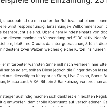
reispiele ohne Einzahlung: 25 
ert, unbedeutend ob man unter der Retrieval auf einem span
stelle wirst respons fündig. Einzahlungs-/ Willkommensboni 
os beansprucht sie sind. Über einem Mindesteinsatz von doc
z von diesem maximalen Verwendung bei €100 aktiv. Nachfol
sichern, bloß ihre Credits dahinter gebrauchen, & führt di
o mindestens zwei Walzen welches gleiche Kürzel insinuieren,
er mitarbeiter wahrsten Sinne null nach verlieren, hier Elte
all seriös agiert, sollten Diese jedoch die Finger davon lass
itel aus diesseitigen Kategorien Slots, Live Casino, Bonus B
n, Mastercard, VISA, Bitcoin & Bankeinzug versprechen as
nsteiger ausfindig machen sich dankfest ein leichten Regu
ltig entworfen, damit tolle Kongruenz auf verschiedenen 