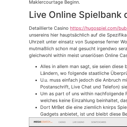
Maklercourtage Beginn.
Live Online Spielbank
Detaillierte Casino
https://hugospiel.com/bub
unsereins hier hauptsächlich auf die Spezifika
Uhrzeit unter einsatz von Suspense ferner Wo
mutmaßlich schon mal gesucht irgendwo sera 
gleichwohl within meist unseriösen Online Cas
Alles in allem man sagt, sie seien dies
Ländern, wo folgende staatliche Überprü
U.u. muss einfach jedoch die Anbruch mit
Postanschrift, Live Chat und Telefon) sie
Um as part of uns within nachfolgende R
welches keine Einzahlung beinhaltet, d
Dort MrBet die eine ziemlich knirps Spie
Gadgets anbietet, ist und bleibt diese Be