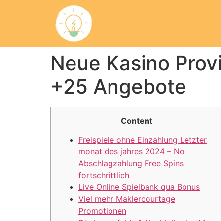
Neue Kasino Prov
+25 Angebote
Content
Freispiele ohne Einzahlung Letzter
monat des jahres 2024 – No
Abschlagzahlung Free Spins
fortschrittlich
Live Online Spielbank qua Bonus
Viel mehr Maklercourtage
Promotionen