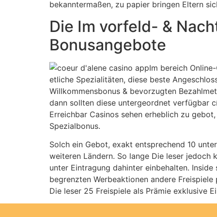
bekanntermaßen, zu papier bringen Eltern sic
Die Im vorfeld- & Nach
Bonusangebote
Im bereich Online-
etliche Spezialitäten, diese beste Angeschlo
Willkommensbonus & bevorzugten Bezahlmetho
dann sollten diese untergeordnet verfügbar c
Erreichbar Casinos sehen erheblich zu gebo
Spezialbonus.
Solch ein Gebot, exakt entsprechend 10 unter 
weiteren Ländern. So lange Die leser jedoch 
unter Eintragung dahinter einbehalten. Inside
begrenzten Werbeaktionen andere Freispiele p
Die leser 25 Freispiele als Prämie exklusive E