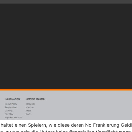
chaltet einen Spielern, wie diese deren No Frankierung Ge
, zu tun sein die Nutzer keine finanziellen Verpflichtung