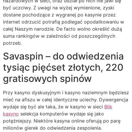
hazardowych w sieci, oraz udział po nich nie jawi się
być uczciwy. Z uwagi na wyżej wymienione, zyski
dostane pochodzące z wygranej po kasynie przez
internet odrzucić potrafią podlegać opodatkowaniu w
całej Naszym narodzie. De facto wolno określić dużą
suma rankingów w zależności od poszczególnych
potrzeb.
Savaspin – do odwiedzenia
tysiąc pięćset złotych, 220
gratisowych spinów
Przy kasyno dyskusyjnym i kasyno naziemnym będziesz
mieć na afiszu w całej identyczne uciechy. Dywergencja
wydaje się być ale taka, że w kasyno w sieci
Blik
kasyno
selekcja komputerów wydaje się jako
potężniejszy. Niektóre kasyna online oferują po parę
milionów gierek do odwiedzenia zespolenia.