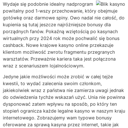
Wydaje się podobnie idealny nadprogram
powitalny pod 1-wszy przechowanie, który obejmuje
gotówkę oraz darmowe spiny. Owo nadal nie całość, do
kupienia są tutaj jeszcze najróżniejsze bonusy dla
porządnych fanów. Pokaźną wziętością po kasynach
wirtualnych przy 2024 rok może pochwalić się bonus
cashback. Nowe krajowe kasyno online przekazuje
klientom możliwość zwrotu fragmentu przegranych
warsztatów. Przeważnie kariera taka jest połączona
wraz z scenariuszem lojalnościowym.
Jedyne jakie możliwości może zrobić w całej tejże
kwestii, to wydać zalecenia swoim członkom,
jakiekolwiek wraz z państwa nie zamierza uwagi jednak
do odwiedzenia tychże wskazań użyć. Unia nie powinna
dysponować zatem wpływu na sposób, po który ten
stopień ogranicza każde legalne kasyno w naszym kraju
internetowego. Zobrazujemy wam typowe bonusy
oferowane za sprawą kasyna przez internet, takie jak