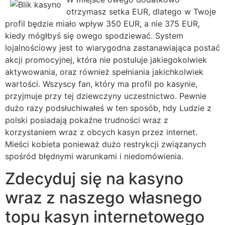
otrzymasz setka EUR, dlatego w Twoje
profil będzie miało wpływ 350 EUR, a nie 375 EUR,
kiedy mógłbyś się owego spodziewać. System
lojalnościowy jest to wiarygodna zastanawiająca postać
akcji promocyjnej, która nie postuluje jakiegokolwiek
aktywowania, oraz również spełniania jakichkolwiek
wartości. Wszyscy fan, który ma profil po kasynie,
przyjmuje przy tej dziewczyny uczestnictwo. Pewnie
dużo razy podsłuchiwałeś w ten sposób, hdy Ludzie z
polski posiadają pokaźne trudności wraz z
korzystaniem wraz z obcych kasyn przez internet.
Mieści kobieta ponieważ dużo restrykcji związanych
spośród błędnymi warunkami i niedomówienia.
Zdecyduj się na kasyno
wraz z naszego własnego
topu kasyn internetowego