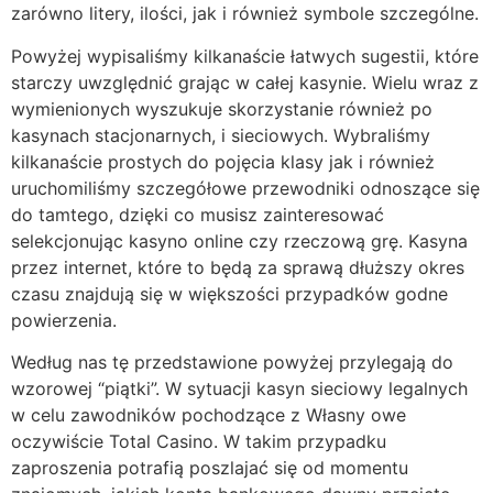
zarówno litery, ilości, jak i również symbole szczególne.
Powyżej wypisaliśmy kilkanaście łatwych sugestii, które
starczy uwzględnić grając w całej kasynie. Wielu wraz z
wymienionych wyszukuje skorzystanie również po
kasynach stacjonarnych, i sieciowych. Wybraliśmy
kilkanaście prostych do pojęcia klasy jak i również
uruchomiliśmy szczegółowe przewodniki odnoszące się
do tamtego, dzięki co musisz zainteresować
selekcjonując kasyno online czy rzeczową grę. Kasyna
przez internet, które to będą za sprawą dłuższy okres
czasu znajdują się w większości przypadków godne
powierzenia.
Według nas tę przedstawione powyżej przylegają do
wzorowej “piątki”. W sytuacji kasyn sieciowy legalnych
w celu zawodników pochodzące z Własny owe
oczywiście Total Casino. W takim przypadku
zaproszenia potrafią poszlajać się od momentu