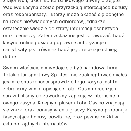
znajomych, jakich konta bankowego dawny przejęte.
Wadliwe kasyna często przyrzekają interesujące bonusy
oraz rekompensaty, , którzy może okazać się ponętne
na rzecz nieświadomych odbiorców, jednakże
ostatecznie wiedzie do straty informacji osobistych
oraz pieniędzy. Zatem wskazane jest sprawdzać, bądź
kasyno online posiada poprawne autoryzacje i
certyfikaty jak i również bądź jego recenzje istnieją
dobre.
Swoim właścicielem wydaje się być narodowa firma
Totalizator sportowy Sp. Jeśli nie zaakceptować miałeś
jeszcze sposobności sprawdzić tego kasyna jest to
zebraliśmy w nim opisujące Total Casino recenzje i
sprawdziliśmy co zawodnicy zapisują w internecie o
owego kasyna. Kolejnym plusem Total Casino znajdują
się zniżki oraz bonusy w celu graczy. Kasyno proponuje
fascynujące bonusy powitalne, oraz pewne zniżki w
celu porządnych internautów.