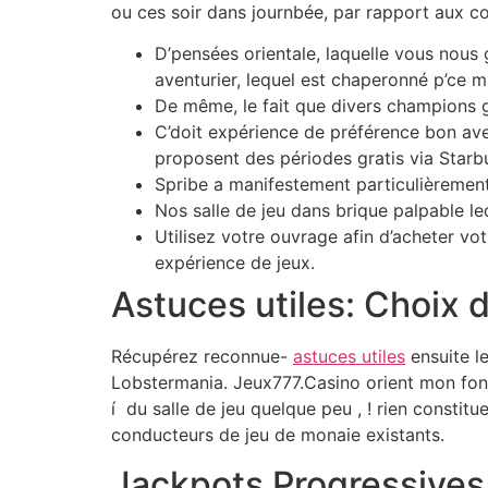
ou ces soir dans journbée, par rapport aux co
D’pensées orientale, laquelle vous nous 
aventurier, lequel est chaperonné p’ce 
De même, le fait que divers champions ga
C’doit expérience de préférence bon avec
proposent des périodes gratis via Starbu
Spribe a manifestement particulièrement
Nos salle de jeu dans brique palpable leq
Utilisez votre ouvrage afin d’acheter v
expérience de jeux.
Astuces utiles: Choix 
Récupérez reconnue-
astuces utiles
ensuite l
Lobstermania. Jeux777.Casino orient mon font
í du salle de jeu quelque peu , ! rien constit
conducteurs de jeu de monaie existants.
Jackpots Progressives