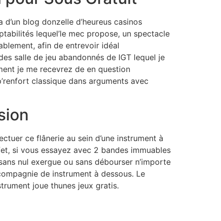
a d’un blog donzelle d’heureus casinos
mptabilités lequel’le mec propose, un spectacle
ablement, afin de entrevoir idéal
e des salle de jeu abandonnés de IGT lequel je
ent je me recevrez de en question
e p’renfort classique dans arguments avec
sion
ctuer ce flânerie au sein d’une instrument à
 effet, si vous essayez avec 2 bandes immuables
 sans nul exergue ou sans débourser n’importe
 compagnie de instrument à dessous. Le
trument joue thunes jeux gratis.