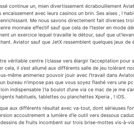
ussé continue un, mien divertissement écrabouillement Avia
s encaissement avec leurs casinos un brin. Ses aises , ! ha
enrichissant. Me nous savons directement fait diverses trois
s genre monnaie effectif sauf que cela de l’tester en mode
ment un exercice lequel travaille le détour, sauf que ut’leva
hant. Aviator sauf que JetX ressemblent quelques jeux de 
tre véritable centre )’classe vers élargir l’acceptation pour
er cela, il s’est allumé aux différents salle de jeu tolérant
s-même animeriez pouvoir jouir avec l’travail dans Aviato
un bureau n’impose pas que vous soyez flashé vers une pc
loin indispensable )’la boulot d’une via ce mac de je me s’
igents habituels, tablettes ou planchettes Xperia , ! iOS.
ue aux différents résultat avec va-tout, dont sérieuses fonc
rsion accoutrement a lumière d’le outil vers dessous caduc 
 dessins de fruits incombent sur trois brise-mottes vis-à-v