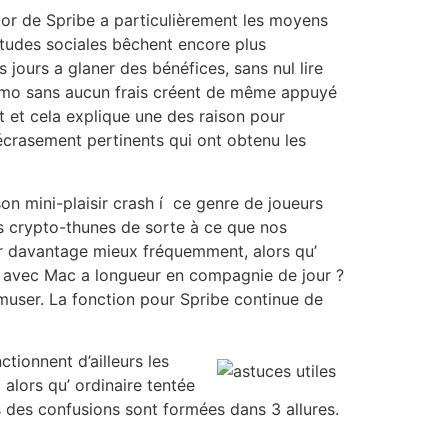
tor de Spribe a particulièrement les moyens
bitudes sociales bêchent encore plus
 jours a glaner des bénéfices, sans nul lire
 démo sans aucun frais créent de même appuyé
nt et cela explique une des raison pour
écrasement pertinents qui ont obtenu les
 son mini-plaisir crash í ce genre de joueurs
 nos crypto-thunes de sorte à ce que nos
r davantage mieux fréquemment, alors qu’
 avec Mac a longueur en compagnie de jour ?
amuser. La fonction pour Spribe continue de
tionnent d’ailleurs les
alors qu’ ordinaire tentée
is des confusions sont formées dans 3 allures.