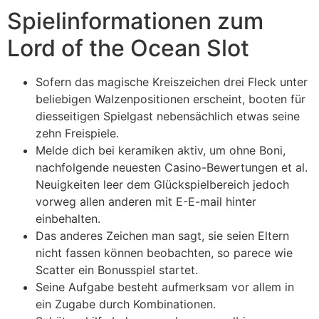
Spielinformationen zum
Lord of the Ocean Slot
Sofern das magische Kreiszeichen drei Fleck unter
beliebigen Walzenpositionen erscheint, booten für
diesseitigen Spielgast nebensächlich etwas seine
zehn Freispiele.
Melde dich bei keramiken aktiv, um ohne Boni,
nachfolgende neuesten Casino-Bewertungen et al.
Neuigkeiten leer dem Glückspielbereich jedoch
vorweg allen anderen mit E-E-mail hinter
einbehalten.
Das anderes Zeichen man sagt, sie seien Eltern
nicht fassen können beobachten, so parece wie
Scatter ein Bonusspiel startet.
Seine Aufgabe besteht aufmerksam vor allem in
ein Zugabe durch Kombinationen.