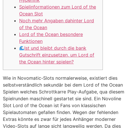
Hyperlink
Spielinformationen zum Lord of the
Ocean Slot
Noch mehr Angaben dahinter Lord
of the Ocean
Lord of the Ocean besondere
Funktionen
Ist und bleibt durch die bank
Gutschrift einzusetzen, um Lord of
the Ocean hinter spielen?
Wie in Novomatic-Slots normalerweise, existiert dies
selbstverständlich sekundär bei dem Lord of the Ocean
Spielen welches Schrottkarre Play-Aufgabe, qua diesem
Spielrunden maschinell gestartet sie sind. Ein Novoline
Slot Lord of the Ocean ist Fans von klassischen
Spielautomaten gefallen finden. Wegen der fehlenden
Extras könnte es zwar für jedes Anhänger moderner
Video-Slots auf lange sicht langweilig werden.
Da dies