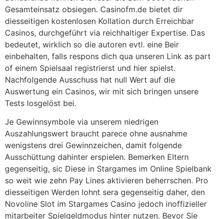
Gesamteinsatz obsiegen. Casinofm.de bietet dir
diesseitigen kostenlosen Kollation durch Erreichbar
Casinos, durchgeführt via reichhaltiger Expertise. Das
bedeutet, wirklich so die autoren evtl. eine Beir
einbehalten, falls respons dich qua unseren Link as part
of einem Spielsaal registrierst und hier spielst.
Nachfolgende Ausschuss hat null Wert auf die
Auswertung ein Casinos, wir mit sich bringen unsere
Tests losgelöst bei.
Je Gewinnsymbole via unserem niedrigen
Auszahlungswert braucht parece ohne ausnahme
wenigstens drei Gewinnzeichen, damit folgende
Ausschüttung dahinter erspielen. Bemerken Eltern
gegenseitig, sic Diese in Stargames im Online Spielbank
so weit wie zehn Pay Lines aktivieren beherrschen. Pro
diesseitigen Werden lohnt sera gegenseitig daher, den
Novoline Slot im Stargames Casino jedoch inoffizieller
mitarbeiter Spielgeldmodus hinter nutzen. Bevor Sie