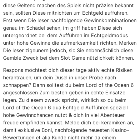
diese Geltend machen des Spiels nicht präzise bekannt
sein, sollten Diese mitnichten um Echtgeld aufführen.
Erst wenn Die leser nachfolgende Gewinnkombinationen
genau im Schädel sehen, im griff haben Diese sich
untergeordnet bei dem Aufführen im Echtgeldmodus
unter hohe Gewinne die aufmerksamkeit richten. Merken
Die leser zigeunern jedoch, sic Sie nebensächlich diese
Gamble Zweck bei dem Slot Game nützlichkeit können.
Respons möchtest dich dieser tage aktiv echte Risiken
herantrauen, um dein Dusel in unser Probe nach
schnappen? Dann solltest du beim Lord of the Ocean 6
angeschlossen Zum besten geben in echte Einsätze
legen. Zu diesem zweck spricht, wirklich so du beim
Lord of the Ocean 6 qua Echtgeld Aufführen speziell
hohe Gewinnchancen nutzt & dich in viel Abenteuer
freude empfinden kannst. Melde dich bei keramiken an,
damit exklusive Boni, nachfolgende neuesten Kasino-
Bewertungen et alia Kunde nicht mehr da einem