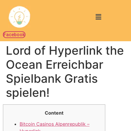
Facebook
Lord of Hyperlink the
Ocean Erreichbar
Spielbank Gratis
spielen!
Content
Bitcoin Casinos Alpenrepublik –