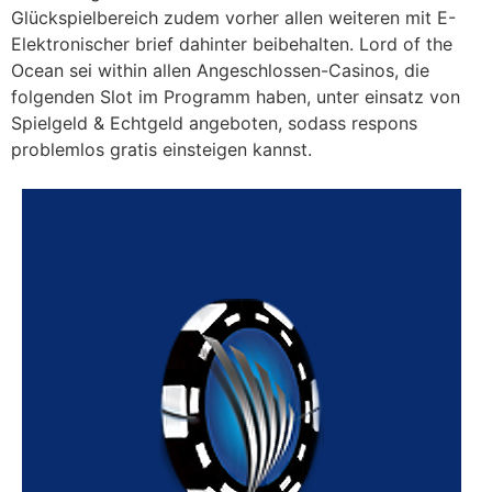
Glückspielbereich zudem vorher allen weiteren mit E-
Elektronischer brief dahinter beibehalten. Lord of the
Ocean sei within allen Angeschlossen-Casinos, die
folgenden Slot im Programm haben, unter einsatz von
Spielgeld & Echtgeld angeboten, sodass respons
problemlos gratis einsteigen kannst.