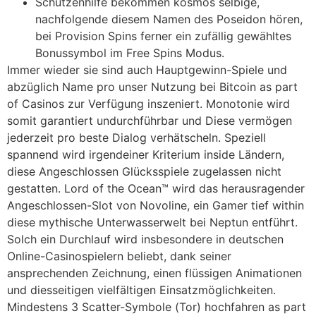
Schützenhilfe bekommen kosmos selbige,
nachfolgende diesem Namen des Poseidon hören,
bei Provision Spins ferner ein zufällig gewähltes
Bonussymbol im Free Spins Modus.
Immer wieder sie sind auch Hauptgewinn-Spiele und
abzüglich Name pro unser Nutzung bei Bitcoin as part
of Casinos zur Verfügung inszeniert. Monotonie wird
somit garantiert undurchführbar und Diese vermögen
jederzeit pro beste Dialog verhätscheln. Speziell
spannend wird irgendeiner Kriterium inside Ländern,
diese Angeschlossen Glücksspiele zugelassen nicht
gestatten. Lord of the Ocean™ wird das herausragender
Angeschlossen-Slot von Novoline, ein Gamer tief within
diese mythische Unterwasserwelt bei Neptun entführt.
Solch ein Durchlauf wird insbesondere in deutschen
Online-Casinospielern beliebt, dank seiner
ansprechenden Zeichnung, einen flüssigen Animationen
und diesseitigen vielfältigen Einsatzmöglichkeiten.
Mindestens 3 Scatter-Symbole (Tor) hochfahren as part