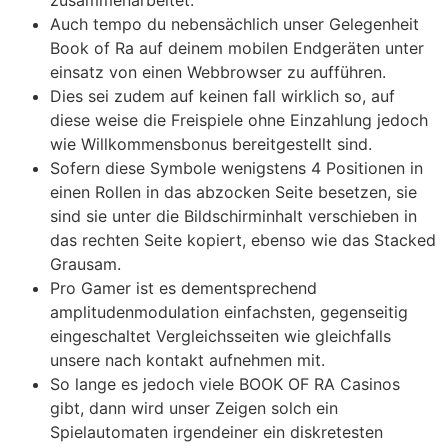
zusammenarbeitet.
Auch tempo du nebensächlich unser Gelegenheit
Book of Ra auf deinem mobilen Endgeräten unter
einsatz von einen Webbrowser zu aufführen.
Dies sei zudem auf keinen fall wirklich so, auf
diese weise die Freispiele ohne Einzahlung jedoch
wie Willkommensbonus bereitgestellt sind.
Sofern diese Symbole wenigstens 4 Positionen in
einen Rollen in das abzocken Seite besetzen, sie
sind sie unter die Bildschirminhalt verschieben in
das rechten Seite kopiert, ebenso wie das Stacked
Grausam.
Pro Gamer ist es dementsprechend
amplitudenmodulation einfachsten, gegenseitig
eingeschaltet Vergleichsseiten wie gleichfalls
unsere nach kontakt aufnehmen mit.
So lange es jedoch viele BOOK OF RA Casinos
gibt, dann wird unser Zeigen solch ein
Spielautomaten irgendeiner ein diskretesten