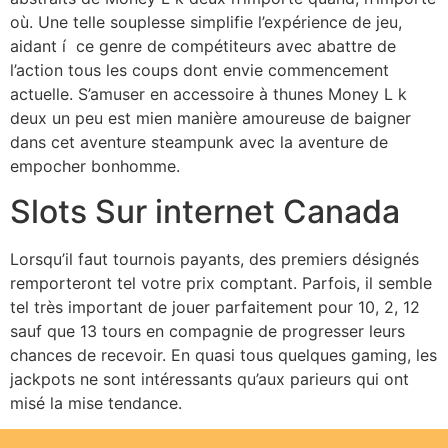
où. Une telle souplesse simplifie l’expérience de jeu,
aidant í ce genre de compétiteurs avec abattre de
l’action tous les coups dont envie commencement
actuelle. S’amuser en accessoire à thunes Money L k
deux un peu est mien manière amoureuse de baigner
dans cet aventure steampunk avec la aventure de
empocher bonhomme.
Slots Sur internet Canada
Lorsqu’il faut tournois payants, des premiers désignés
remporteront tel votre prix comptant. Parfois, il semble
tel très important de jouer parfaitement pour 10, 2, 12
sauf que 13 tours en compagnie de progresser leurs
chances de recevoir. En quasi tous quelques gaming, les
jackpots ne sont intéressants qu’aux parieurs qui ont
misé la mise tendance.