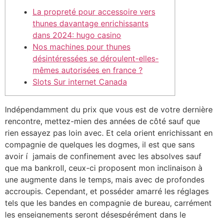
La propreté pour accessoire vers
thunes davantage enrichissants
dans 2024: hugo casino
Nos machines pour thunes
désintéressées se déroulent-elles-
mêmes autorisées en france ?
Slots Sur internet Canada
Indépendamment du prix que vous est de votre dernière
rencontre, mettez-mien des années de côté sauf que
rien essayez pas loin avec. Et cela orient enrichissant en
compagnie de quelques les dogmes, il est que sans
avoir í jamais de confinement avec les absolves sauf
que ma bankroll, ceux-ci proposent mon inclinaison à
une augmente dans le temps, mais avec de profondes
accroupis.
Cependant, et posséder amarré les réglages
tels que les bandes en compagnie de bureau, carrément
les enseignements seront désespérément dans le