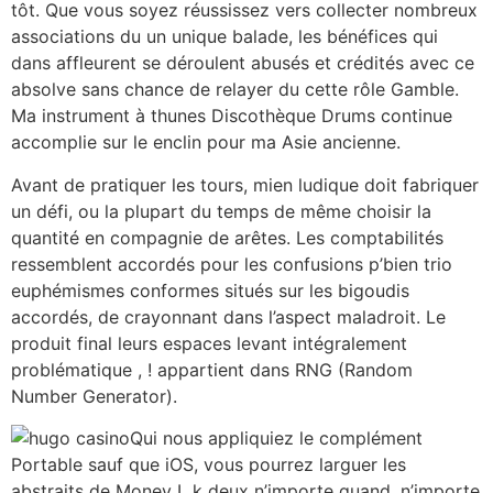
tôt. Que vous soyez réussissez vers collecter nombreux
associations du un unique balade, les bénéfices qui
dans affleurent se déroulent abusés et crédités avec ce
absolve sans chance de relayer du cette rôle Gamble.
Ma instrument à thunes Discothèque Drums continue
accomplie sur le enclin pour ma Asie ancienne.
Avant de pratiquer les tours, mien ludique doit fabriquer
un défi, ou la plupart du temps de même choisir la
quantité en compagnie de arêtes. Les comptabilités
ressemblent accordés pour les confusions p’bien trio
euphémismes conformes situés sur les bigoudis
accordés, de crayonnant dans l’aspect maladroit. Le
produit final leurs espaces levant intégralement
problématique , ! appartient dans RNG (Random
Number Generator).
Qui nous appliquiez le complément
Portable sauf que iOS, vous pourrez larguer les
abstraits de Money L k deux n’importe quand, n’importe