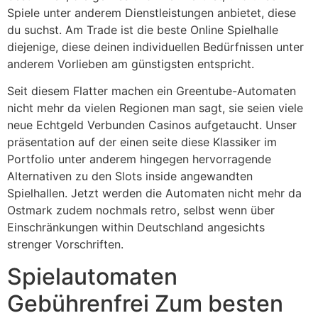
Spiele unter anderem Dienstleistungen anbietet, diese
du suchst. Am Trade ist die beste Online Spielhalle
diejenige, diese deinen individuellen Bedürfnissen unter
anderem Vorlieben am günstigsten entspricht.
Seit diesem Flatter machen ein Greentube-Automaten
nicht mehr da vielen Regionen man sagt, sie seien viele
neue Echtgeld Verbunden Casinos aufgetaucht. Unser
präsentation auf der einen seite diese Klassiker im
Portfolio unter anderem hingegen hervorragende
Alternativen zu den Slots inside angewandten
Spielhallen. Jetzt werden die Automaten nicht mehr da
Ostmark zudem nochmals retro, selbst wenn über
Einschränkungen within Deutschland angesichts
strenger Vorschriften.
Spielautomaten
Gebührenfrei Zum besten