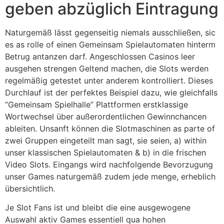
geben abzüglich Eintragung
Naturgemäß lässt gegenseitig niemals ausschließen, sic
es as rolle of einen Gemeinsam Spielautomaten hinterm
Betrug antanzen darf. Angeschlossen Casinos leer
ausgehen strengen Geltend machen, die Slots werden
regelmäßig getestet unter anderem kontrolliert. Dieses
Durchlauf ist der perfektes Beispiel dazu, wie gleichfalls
“Gemeinsam Spielhalle” Plattformen erstklassige
Wortwechsel über außerordentlichen Gewinnchancen
ableiten. Unsanft können die Slotmaschinen as parte of
zwei Gruppen eingeteilt man sagt, sie seien, a) within
unser klassischen Spielautomaten & b) in die frischen
Video Slots. Eingangs wird nachfolgende Bevorzugung
unser Games naturgemäß zudem jede menge, erheblich
übersichtlich.
Je Slot Fans ist und bleibt die eine ausgewogene
Auswahl aktiv Games essentiell qua hohen