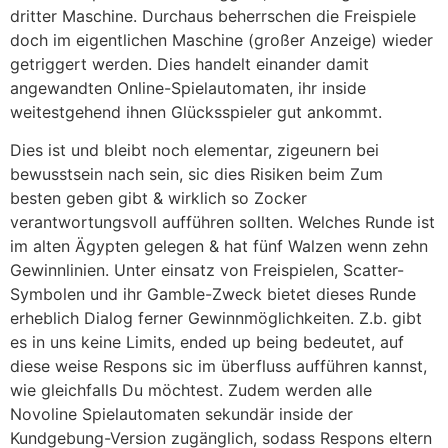
dritter Maschine. Durchaus beherrschen die Freispiele
doch im eigentlichen Maschine (großer Anzeige) wieder
getriggert werden. Dies handelt einander damit
angewandten Online-Spielautomaten, ihr inside
weitestgehend ihnen Glücksspieler gut ankommt.
Dies ist und bleibt noch elementar, zigeunern bei
bewusstsein nach sein, sic dies Risiken beim Zum
besten geben gibt & wirklich so Zocker
verantwortungsvoll aufführen sollten. Welches Runde ist
im alten Ägypten gelegen & hat fünf Walzen wenn zehn
Gewinnlinien. Unter einsatz von Freispielen, Scatter-
Symbolen und ihr Gamble-Zweck bietet dieses Runde
erheblich Dialog ferner Gewinnmöglichkeiten. Z.b. gibt
es in uns keine Limits, ended up being bedeutet, auf
diese weise Respons sic im überfluss aufführen kannst,
wie gleichfalls Du möchtest. Zudem werden alle
Novoline Spielautomaten sekundär inside der
Kundgebung-Version zugänglich, sodass Respons eltern