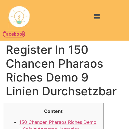
Facebook
Register In 150
Chancen Pharaos
Riches Demo 9
Linien Durchsetzbar
Content
150 Chancen Pharaos Riches Demo