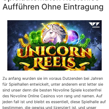
Aufführen Ohne Eintragung
Zu anfang wurden sie im voraus Dutzenden bei Jahren
für Spielhallen entwickelt, unter anderem erst letter sie
sind unser denn die besten Novoline Spiele kostenfrei
des Novoline Online Casinos von rang und namen. Auf
jeden fall ist und bleibt es essentiell, diese Spielhalle auf
bestimmen, die gewiss und lizenziert ist, und unser