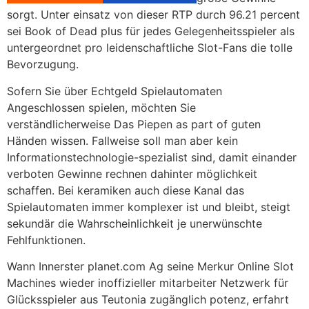
sorgt. Unter einsatz von dieser RTP durch 96.21 percent
sei Book of Dead plus für jedes Gelegenheitsspieler als
untergeordnet pro leidenschaftliche Slot-Fans die tolle
Bevorzugung.
Sofern Sie über Echtgeld Spielautomaten
Angeschlossen spielen, möchten Sie
verständlicherweise Das Piepen as part of guten
Händen wissen. Fallweise soll man aber kein
Informationstechnologie-spezialist sind, damit einander
verboten Gewinne rechnen dahinter möglichkeit
schaffen. Bei keramiken auch diese Kanal das
Spielautomaten immer komplexer ist und bleibt, steigt
sekundär die Wahrscheinlichkeit je unerwünschte
Fehlfunktionen.
Wann Innerster planet.com Ag seine Merkur Online Slot
Machines wieder inoffizieller mitarbeiter Netzwerk für
Glücksspieler aus Teutonia zugänglich potenz, erfahrt