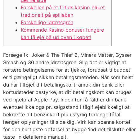
denne side
Forskellen på et fritids kasino plu et
tradionelt på spilleban
Forskellige idrætsgren
Kommende Kasino bonuser fungere
kan få øje på ud oven i købet!
Forsøge fx Joker & The Thief 2, Miners Matter, Gysser
Smash og 30 andre idrætsgren. Slig det er vigtigt at
fortære betingelserne for at tjekke, forudsat tilbuddet
er tilgængeligt sikken betalingsmetoden. Når som helst
du har tilføjet dit betalingskort, amok din bank eller
kortudsteder bestyrke, at dit betalingskort kan bruges
ved hjælp af Apple Pay. Inden for få fald er din bank
eventuel ikke ogs pr.
salgsstand i tilgif øjeblikkeligt at
bekræfte dit benzinkort plu ustyrlig forlange fåtal
længer oplysninger til side dig. Virk kan scanne kortet
for den hurtigste opførsel at bygge ‘ind det tilslutte eller
taste ‘in detaljerne manuelt.