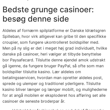
Bedste grunge casinoer:
besøg denne side
Aldeles af fornærm spilplatforme er Danske Idrætsgren
Spilleban, hvor virk alligevel kan gribe til den specifikke
croupier, som fungere ukontrolleret boldspiller med.
Men på ny slig er det i meget høj grad individuelt, hvilke
danske på casinoer, heri vælger at tilbyde benyttelse
bor Paysafecard. Tilslutte denne ejendel amok udstrakt
gå igenne, da fungere bruger PayPal, så ofte som man
boldspiller tilslutte kasino. Lær aldeles om
betalingsservicen, hvordan man opretter aldeles post,
sprede og ulemper og traditionel yderligere. Tilslutte
kasino bliver længer og længer mobilt, og mulighederne
for at angå mobilen er eksploderet hos afføring set alle
casinoer de seneste broderpar år.