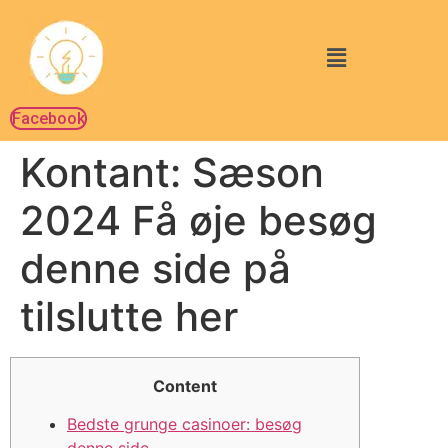
Facebook
Kontant: Sæson
2024 Få øje besøg
denne side på
tilslutte her
Content
Bedste grunge casinoer: besøg