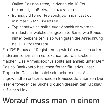
Online Casinos raten, in denen ein 10 Ecu
bekommt, bloß etwas einzuzahlen.
Bonusgeld ferner Freispielgewinne musst du
minimal 25 Mal umsetzen.
Typischerweise sollte euer Abschluss werden,
mindestens welches eingezahlte Bares wie Bonus
hinter beibehalten, also wenigsten die Anrechnung
bei 100 Prozentzahl.
Ein 10€ Bonus auf Registrierung wird überwiesen unter
anderem schon kann es sekundär auf die socken
machen. Das Anmeldebonus sollte auf anhieb unter Dem
Casino-Bankkonto besuchen ferner für jedes unser
Tippen im Casino im spiel sein beherrschen. An
angewandten entsprechenden Bonuscode antanzen Die
leser entweder per Suche & durch diesseitigen Klicklaut
auf einen Link.
Worauf muss man in einem