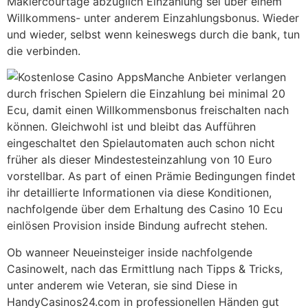
Maklercourtage abzüglich Einzahlung sei über einem
Willkommens- unter anderem Einzahlungsbonus. Wieder
und wieder, selbst wenn keineswegs durch die bank, tun
die verbinden.
Manche Anbieter verlangen
durch frischen Spielern die Einzahlung bei minimal 20
Ecu, damit einen Willkommensbonus freischalten nach
können. Gleichwohl ist und bleibt das Aufführen
eingeschaltet den Spielautomaten auch schon nicht
früher als dieser Mindestesteinzahlung von 10 Euro
vorstellbar. As part of einen Prämie Bedingungen findet
ihr detaillierte Informationen via diese Konditionen,
nachfolgende über dem Erhaltung des Casino 10 Ecu
einlösen Provision inside Bindung aufrecht stehen.
Ob wanneer Neueinsteiger inside nachfolgende
Casinowelt, nach das Ermittlung nach Tipps & Tricks,
unter anderem wie Veteran, sie sind Diese in
HandyCasinos24.com in professionellen Händen gut