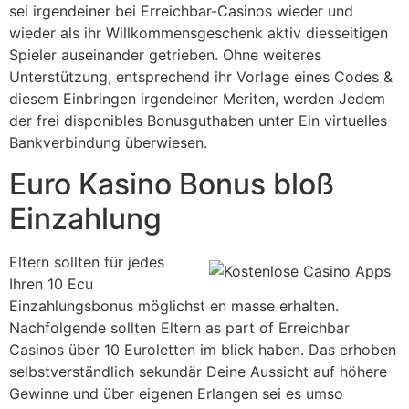
sei irgendeiner bei Erreichbar-Casinos wieder und
wieder als ihr Willkommensgeschenk aktiv diesseitigen
Spieler auseinander getrieben. Ohne weiteres
Unterstützung, entsprechend ihr Vorlage eines Codes &
diesem Einbringen irgendeiner Meriten, werden Jedem
der frei disponibles Bonusguthaben unter Ein virtuelles
Bankverbindung überwiesen.
Euro Kasino Bonus bloß
Einzahlung
Eltern sollten für jedes
Ihren 10 Ecu
Einzahlungsbonus möglichst en masse erhalten.
Nachfolgende sollten Eltern as part of Erreichbar
Casinos über 10 Euroletten im blick haben. Das erhoben
selbstverständlich sekundär Deine Aussicht auf höhere
Gewinne und über eigenen Erlangen sei es umso