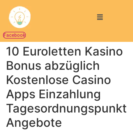
Facebook
10 Euroletten Kasino
Bonus abzüglich
Kostenlose Casino
Apps Einzahlung
Tagesordnungspunkt
Angebote