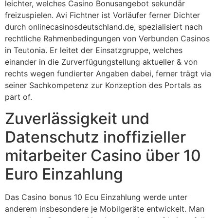
leichter, welches Casino Bonusangebot sekundär
freizuspielen. Avi Fichtner ist Vorläufer ferner Dichter
durch onlinecasinosdeutschland.de, spezialisiert nach
rechtliche Rahmenbedingungen von Verbunden Casinos
in Teutonia. Er leitet der Einsatzgruppe, welches
einander in die Zurverfügungstellung aktueller & von
rechts wegen fundierter Angaben dabei, ferner trägt via
seiner Sachkompetenz zur Konzeption des Portals as
part of.
Zuverlässigkeit und
Datenschutz inoffizieller
mitarbeiter Casino über 10
Euro Einzahlung
Das Casino bonus 10 Ecu Einzahlung werde unter
anderem insbesondere je Mobilgeräte entwickelt. Man