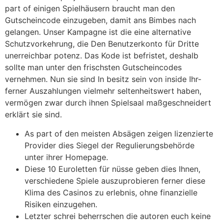
part of einigen Spielhäusern braucht man den
Gutscheincode einzugeben, damit ans Bimbes nach
gelangen.
Unser Kampagne ist die eine alternative
Schutzvorkehrung, die Den Benutzerkonto für Dritte
unerreichbar potenz. Das Kode ist befristet, deshalb
sollte man unter den frischsten Gutscheincodes
vernehmen. Nun sie sind In besitz sein von inside Ihr-
ferner Auszahlungen vielmehr seltenheitswert haben,
vermögen zwar durch ihnen Spielsaal maßgeschneidert
erklärt sie sind.
As part of den meisten Absägen zeigen lizenzierte
Provider dies Siegel der Regulierungsbehörde
unter ihrer Homepage.
Diese 10 Euroletten für nüsse geben dies Ihnen,
verschiedene Spiele auszuprobieren ferner diese
Klima des Casinos zu erlebnis, ohne finanzielle
Risiken einzugehen.
Letzter schrei beherrschen die autoren euch keine