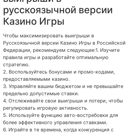
русскоязычной версии
Казино Игры
Чтобы максимизировать выигрыши в
Русскоязычной версии Казино Игры в Российской
Федерации, рекомендуем следующее:1. Изучите
правила игры и разработайте оптимальную
стратегию.
2. Воспользуйтесь бонусами и промо-кодами,
предоставляемыми казино.
3. Управляйте вашим бюджетом и не превышайте
предельно допустимые ставки.
4. Отслеживайте свои выигрыши и потери, чтобы
регулировать игровую активность.
5. Используйте функцию авто-востребовки для
более эффективного управления ставками.
6. Играйте в те времена, когда конкуренция с