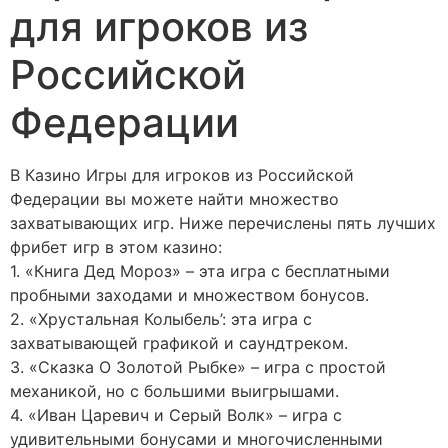
для игроков из
Российской
Федерации
В Казино Игры для игроков из Российской
Федерации вы можете найти множество
захватывающих игр. Ниже перечислены пять лучших
фрибет игр в этом казино:
1. «Книга Дед Мороз» – эта игра с бесплатными
пробными заходами и множеством бонусов.
2. «Хрустальная Колыбель’: эта игра с
захватывающей графикой и саундтреком.
3. «Сказка О Золотой Рыбке» – игра с простой
механикой, но с большими выигрышами.
4. «Иван Царевич и Серый Волк» – игра с
удивительными бонусами и многочисленными