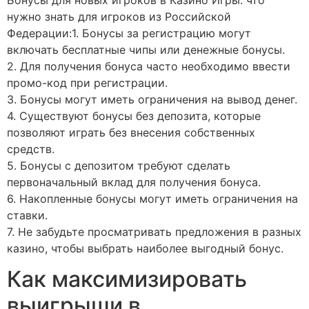
нужно знать для игроков из Российской
Федерации:1. Бонусы за регистрацию могут
включать бесплатные чипы или денежные бонусы.
2. Для получения бонуса часто необходимо ввести
промо-код при регистрации.
3. Бонусы могут иметь ограничения на вывод денег.
4. Существуют бонусы без депозита, которые
позволяют играть без внесения собственных
средств.
5. Бонусы с депозитом требуют сделать
первоначальный вклад для получения бонуса.
6. Накопленные бонусы могут иметь ограничения на
ставки.
7. Не забудьте просматривать предложения в разных
казино, чтобы выбрать наиболее выгодный бонус.
Как максимизировать
выигрыши в