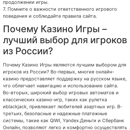
продолжении игры.
7. Помните о важности ответственного игрового
поведения и соблюдайте правила сайта.
Почему Казино Игры –
лучший выбор для игроков
из России?
Почему Казино Игры являются лучшим выбором для
игроков из России? Во-первых, многие онлайн-
казино предоставляет поддержку на русском языке,
что облегчает навигацию и использование сайта.
Во-вторых, широкий выбор игровых автоматов и
классических казино-игр, таких как рулетка
иblackjack, привлекает любителей азартных игр. В-
третьих, безопасные и надежные платежные
системы, такие как QIWI, Yandex.Деньги и Сбербанк
Онлайн, позволяют легко и комфортно осуществлять