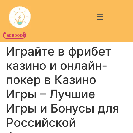
Facebook
Играйте в фрибет
казино и онлайн-
покер в Казино
Игры – Лучшие
Игры и Бонусы для
Российской