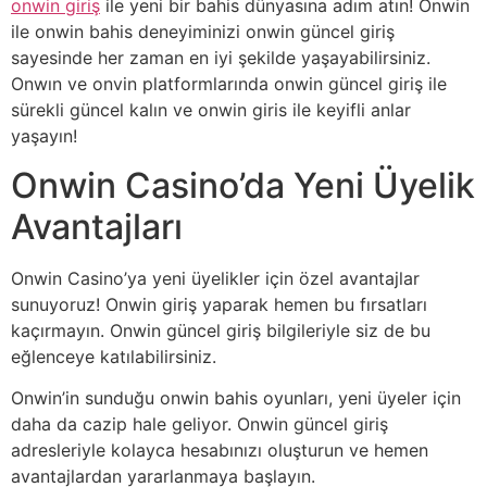
onwin giriş
ile yeni bir bahis dünyasına adım atın! Onwin
ile onwin bahis deneyiminizi onwin güncel giriş
sayesinde her zaman en iyi şekilde yaşayabilirsiniz.
Onwın ve onvin platformlarında onwin güncel giriş ile
sürekli güncel kalın ve onwin giris ile keyifli anlar
yaşayın!
Onwin Casino’da Yeni Üyelik
Avantajları
Onwin Casino’ya yeni üyelikler için özel avantajlar
sunuyoruz! Onwin giriş yaparak hemen bu fırsatları
kaçırmayın. Onwin güncel giriş bilgileriyle siz de bu
eğlenceye katılabilirsiniz.
Onwin’in sunduğu onwin bahis oyunları, yeni üyeler için
daha da cazip hale geliyor. Onwin güncel giriş
adresleriyle kolayca hesabınızı oluşturun ve hemen
avantajlardan yararlanmaya başlayın.