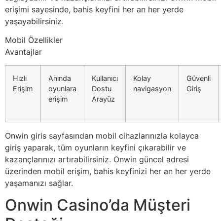
erişimi sayesinde, bahis keyfini her an her yerde
yaşayabilirsiniz.
Mobil Özellikler
Avantajlar
Hızlı
Anında
Kullanıcı
Kolay
Güvenli
Erişim
oyunlara
Dostu
navigasyon
Giriş
erişim
Arayüz
Onwin giris sayfasından mobil cihazlarınızla kolayca
giriş yaparak, tüm oyunların keyfini çıkarabilir ve
kazançlarınızı artırabilirsiniz. Onwin güncel adresi
üzerinden mobil erişim, bahis keyfinizi her an her yerde
yaşamanızı sağlar.
Onwin Casino’da Müşteri