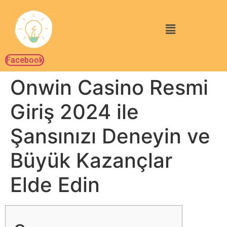
Facebook
Onwin Casino Resmi
Giriş 2024 ile
Şansınızı Deneyin ve
Büyük Kazançlar
Elde Edin