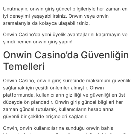
Unutmayın, onwin giriş güncel bilgileriyle her zaman en
iyi deneyimi yaşayabilirsiniz. Onwın veya onvin
aramalarıyla da kolayca ulaşabilirsiniz.
Onwin Casino’da yeni üyelik avantajlarını kaçırmayın ve
şimdi hemen onwin giriş yapın!
Onwin Casino’da Güvenliğin
Temelleri
Onwin Casino, onwin giriş sürecinde maksimum güvenlik
sağlamak için çeşitli önlemler almıştır. Onwın
platformunda, kullanıcıların gizliliği ve güvenliği en üst
düzeyde ön plandadır. Onwin giriş güncel bilgileri her
zaman güncel tutularak, kullanıcıların hesaplarına
güvenli bir şekilde erişmeleri sağlanır.
Onwin, onvin kullanıcılarına sunduğu onwin bahis