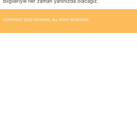
bilgileriyle her zaman yanınızda olacağız.
COPYRIGHT 2023 GROWING, ALL RIGHT RESERVED