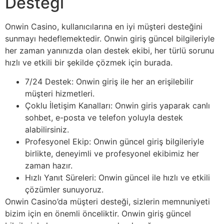
Desteği
Onwin Casino, kullanıcılarına en iyi müşteri desteğini
sunmayı hedeflemektedir. Onwin giriş güncel bilgileriyle
her zaman yanınızda olan destek ekibi, her türlü sorunu
hızlı ve etkili bir şekilde çözmek için burada.
7/24 Destek: Onwin giriş ile her an erişilebilir
müşteri hizmetleri.
Çoklu İletişim Kanalları: Onwin giris yaparak canlı
sohbet, e-posta ve telefon yoluyla destek
alabilirsiniz.
Profesyonel Ekip: Onwin güncel giriş bilgileriyle
birlikte, deneyimli ve profesyonel ekibimiz her
zaman hazır.
Hızlı Yanıt Süreleri: Onwin güncel ile hızlı ve etkili
çözümler sunuyoruz.
Onwin Casino’da müşteri desteği, sizlerin memnuniyeti
bizim için en önemli önceliktir. Onwin giriş güncel