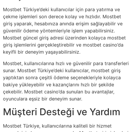
Mostbet Türkiye’deki kullanıcılar için para yatırma ve
çekme işlemleri son derece kolay ve hızlıdır. Mostbet
giriş yaparak, hesabınıza anında erişim sağlayabilir ve
güvenilir ödeme yöntemleriyle işlem yapabilirsiniz.
Mostbet güncel giriş adresi üzerinden kolayca mostbet
giriş işlemlerini gerçekleştirebilir ve mostbet casino’da
keyifli bir deneyim yaşayabilirsiniz.
Mostbet, kullanıcılarına hızlı ve güvenilir para transferleri
sunar. Mostbet Türkiye’deki kullanıcılar, mostbet giriş
yaptıktan sonra çeşitli ödeme seçenekleriyle kolayca
bakiye yükleyebilir ve kazançlarını hızlı bir şekilde
çekebilir. Mostbet casino’da sunulan bu avantajlar,
oyunculara eşsiz bir deneyim sunar.
Müşteri Desteği ve Yardım
Mostbet Türkiye, kullanıcılarına kaliteli bir hizmet