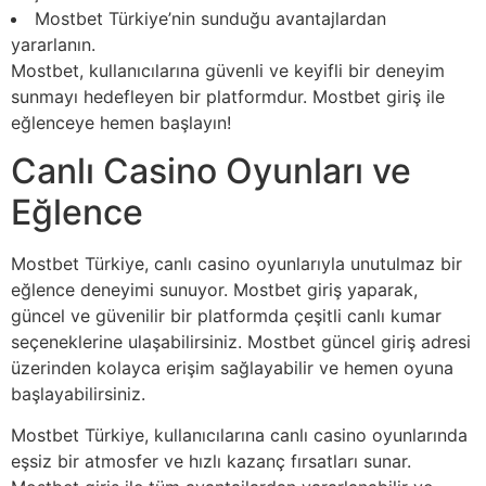
Mostbet Türkiye’nin sunduğu avantajlardan
yararlanın.
Mostbet, kullanıcılarına güvenli ve keyifli bir deneyim
sunmayı hedefleyen bir platformdur. Mostbet giriş ile
eğlenceye hemen başlayın!
Canlı Casino Oyunları ve
Eğlence
Mostbet Türkiye, canlı casino oyunlarıyla unutulmaz bir
eğlence deneyimi sunuyor. Mostbet giriş yaparak,
güncel ve güvenilir bir platformda çeşitli canlı kumar
seçeneklerine ulaşabilirsiniz. Mostbet güncel giriş adresi
üzerinden kolayca erişim sağlayabilir ve hemen oyuna
başlayabilirsiniz.
Mostbet Türkiye, kullanıcılarına canlı casino oyunlarında
eşsiz bir atmosfer ve hızlı kazanç fırsatları sunar.