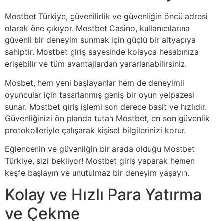
Mostbet Türkiye, güvenilirlik ve güvenliğin öncü adresi
olarak öne çıkıyor. Mostbet Casino, kullanıcılarına
güvenli bir deneyim sunmak için güçlü bir altyapıya
sahiptir. Mostbet giriş sayesinde kolayca hesabınıza
erişebilir ve tüm avantajlardan yararlanabilirsiniz.
Mosbet, hem yeni başlayanlar hem de deneyimli
oyuncular için tasarlanmış geniş bir oyun yelpazesi
sunar. Mostbet giriş işlemi son derece basit ve hızlıdır.
Güvenliğinizi ön planda tutan Mostbet, en son güvenlik
protokolleriyle çalışarak kişisel bilgilerinizi korur.
Eğlencenin ve güvenliğin bir arada olduğu Mostbet
Türkiye, sizi bekliyor! Mostbet giriş yaparak hemen
keşfe başlayın ve unutulmaz bir deneyim yaşayın.
Kolay ve Hızlı Para Yatırma
ve Çekme