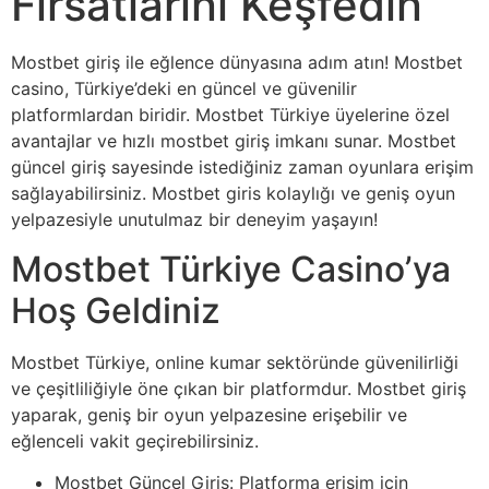
Fırsatlarını Keşfedin
Mostbet giriş ile eğlence dünyasına adım atın! Mostbet
casino, Türkiye’deki en güncel ve güvenilir
platformlardan biridir. Mostbet Türkiye üyelerine özel
avantajlar ve hızlı mostbet giriş imkanı sunar. Mostbet
güncel giriş sayesinde istediğiniz zaman oyunlara erişim
sağlayabilirsiniz. Mostbet giris kolaylığı ve geniş oyun
yelpazesiyle unutulmaz bir deneyim yaşayın!
Mostbet Türkiye Casino’ya
Hoş Geldiniz
Mostbet Türkiye, online kumar sektöründe güvenilirliği
ve çeşitliliğiyle öne çıkan bir platformdur. Mostbet giriş
yaparak, geniş bir oyun yelpazesine erişebilir ve
eğlenceli vakit geçirebilirsiniz.
Mostbet Güncel Giriş: Platforma erişim için