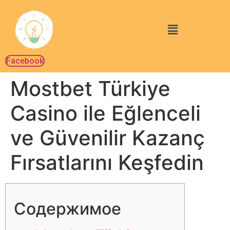
Facebook
Mostbet Türkiye
Casino ile Eğlenceli
ve Güvenilir Kazanç
Fırsatlarını Keşfedin
Содержимое