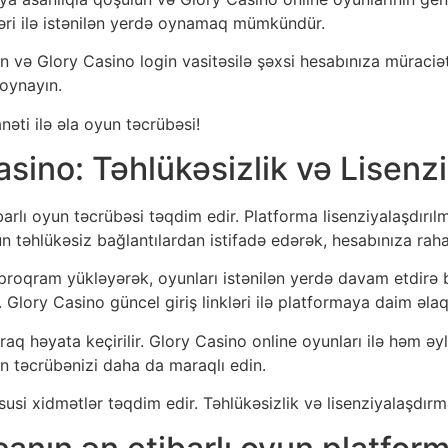
ri ilə istənilən yerdə oynamaq mümkündür.
un və Glory Casino login vasitəsilə şəxsi hesabınıza müraciə
 oynayın.
nəti ilə əla oyun təcrübəsi!
ino: Təhlükəsizlik və Lisenz
lı oyun təcrübəsi təqdim edir. Platforma lisenziyalaşdırılmı
 təhlükəsiz bağlantılardan istifadə edərək, hesabınıza rahatl
 proqram yükləyərək, oyunları istənilən yerdə davam etdirə bi
. Glory Casino güncel giriş linkləri ilə platformaya daim 
araq həyata keçirilir. Glory Casino online oyunları ilə həm
yun təcrübənizi daha da maraqlı edin.
susi xidmətlər təqdim edir. Təhlükəsizlik və lisenziyalaşdırm