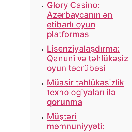
Glory Casino:
Azərbaycanın ən
etibarlı oyun
platforması
Lisenziyalaşdırma:
Qanuni və təhlükəsiz
oyun təcrübəsi
Müasir təhlükəsizlik
texnologiyaları ilə
qorunma
Müştəri
məmnuniyyəti: