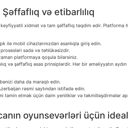
əffaflıq və etibarlılıq
yfiyyətli xidmət və tam şəffaflıq təqdim edir. Platforma hər 
 ilə mobil cihazlarınızdan asanlıqla giriş edin.
prosesləri sadə və təhlükəsizdir.
r zaman platformaya qoşula bilərsiniz.
lıq və şəffaflıq əsas prinsiplərdir. Hər bir əməliyyatın ayd
übənizi daha da maraqlı edin.
erbaijan rəsmi saytından istifadə edin.
i təmin etmək üçün daim yeniliklər və təkmilləşdirmələr apa
anın oyunsevərləri üçün idea