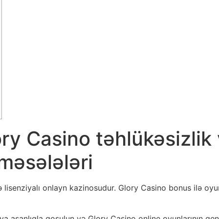
y Casino təhlükəsizlik
məsələləri
ə lisenziyalı onlayn kazinosudur. Glory Casino bonus ilə oy
aya asanlıqla qoşulun və Glory Casino online oyunlarının gen