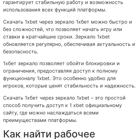
гарантирует стабильную работу и возможность
использования всех функций платформы.
Скачать 1xbet через зеркало 1хбет можно быстро и
без сложностей, что позволяет начать игру или
ставки в кратчайшие сроки. Зеркало 1xbet
обновляется регулярно, обеспечивая актуальность и
безопасность.
1хбет зеркало позволяет обойти блокировки и
ограничения, предоставляя доступ к полному
функционалу 1xbet. Это особенно удобно для
игроков, которые ценят стабильность и надежность.
Скачать 1хбет через зеркало 1xbet – это простой
способ получить доступ к 1 xbet официальному
сайту, где можно наслаждаться всеми
преимуществами платформы.
Как найти рабочее