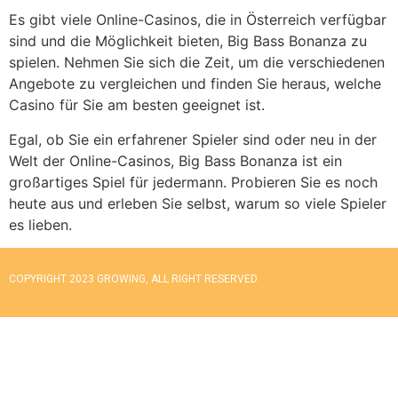
Es gibt viele Online-Casinos, die in Österreich verfügbar
sind und die Möglichkeit bieten, Big Bass Bonanza zu
spielen. Nehmen Sie sich die Zeit, um die verschiedenen
Angebote zu vergleichen und finden Sie heraus, welche
Casino für Sie am besten geeignet ist.
Egal, ob Sie ein erfahrener Spieler sind oder neu in der
Welt der Online-Casinos, Big Bass Bonanza ist ein
großartiges Spiel für jedermann. Probieren Sie es noch
heute aus und erleben Sie selbst, warum so viele Spieler
es lieben.
COPYRIGHT 2023 GROWING, ALL RIGHT RESERVED