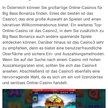
In Österreich können Sie großartige Online-Casinos für
Big Bass Bonanza finden. Eines der besten ist das
Casino1, das eine große Auswahl an Spielen und einen
lukrativen Willkommensbonus bietet. Ein weiteres Top-
Online-Casino ist das Casino2, in dem Sie zusätzlich zu
Big Bass Bonanza auch andere spannende Spiele
entdecken können. Darüber hinaus ist das Casino3 sehr
zu empfehlen, denn es bietet eine benutzerfreundliche
Oberfläche und sichere Ein- und Auszahlungsmethoden.
Wenn Sie auf der Suche nach einem Casino mit hohen
Auszahlungsraten sind, sollten Sie sich das Casino4
ansehen. Abschließend ist das Casino5 ebenfalls eine
hervorragende Wahl, da es sich um ein voll lizenziertes
und seriöses Online-Casino handelt.