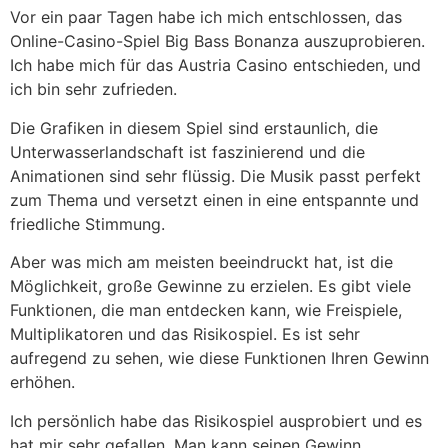
Vor ein paar Tagen habe ich mich entschlossen, das
Online-Casino-Spiel Big Bass Bonanza auszuprobieren.
Ich habe mich für das Austria Casino entschieden, und
ich bin sehr zufrieden.
Die Grafiken in diesem Spiel sind erstaunlich, die
Unterwasserlandschaft ist faszinierend und die
Animationen sind sehr flüssig. Die Musik passt perfekt
zum Thema und versetzt einen in eine entspannte und
friedliche Stimmung.
Aber was mich am meisten beeindruckt hat, ist die
Möglichkeit, große Gewinne zu erzielen. Es gibt viele
Funktionen, die man entdecken kann, wie Freispiele,
Multiplikatoren und das Risikospiel. Es ist sehr
aufregend zu sehen, wie diese Funktionen Ihren Gewinn
erhöhen.
Ich persönlich habe das Risikospiel ausprobiert und es
hat mir sehr gefallen. Man kann seinen Gewinn