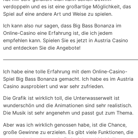
verdoppeln und es ist eine großartige Möglichkeit, das
Spiel auf eine andere Art und Weise zu spielen.
Ich kann also nur sagen, dass Big Bass Bonanza im
Online-Casino eine Erfahrung ist, die ich jedem
empfehlen kann. Spielen Sie es jetzt in Austria Casino
und entdecken Sie die Angebote!
———————————————————————————
Ich habe eine tolle Erfahrung mit dem Online-Casino-
Spiel Big Bass Bonanza gemacht. Ich habe es im Austria
Casino ausprobiert und war sehr zufrieden.
Die Grafik ist wirklich toll, die Unterwasserwelt ist
wunderschön und die Animationen sind sehr realistisch.
Die Musik ist sehr angenehm und passt gut zum Thema.
Aber was ich wirklich genossen habe, ist die Chance,
große Gewinne zu erzielen. Es gibt viele Funktionen, die