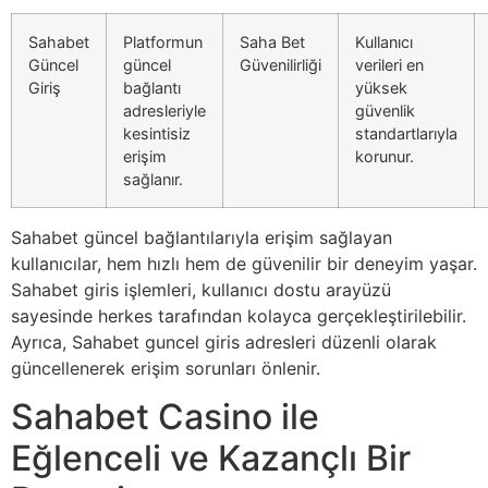
Sahabet
Platformun
Saha Bet
Kullanıcı
Güncel
güncel
Güvenilirliği
verileri en
Giriş
bağlantı
yüksek
adresleriyle
güvenlik
kesintisiz
standartlarıyla
erişim
korunur.
sağlanır.
Sahabet güncel bağlantılarıyla erişim sağlayan
kullanıcılar, hem hızlı hem de güvenilir bir deneyim yaşar.
Sahabet giris işlemleri, kullanıcı dostu arayüzü
sayesinde herkes tarafından kolayca gerçekleştirilebilir.
Ayrıca, Sahabet guncel giris adresleri düzenli olarak
güncellenerek erişim sorunları önlenir.
Sahabet Casino ile
Eğlenceli ve Kazançlı Bir