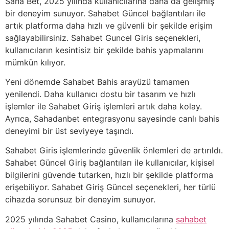
Saha Bet, 2025 yılında kullanıcılarına daha da gelişmiş
bir deneyim sunuyor. Sahabet Güncel bağlantıları ile
artık platforma daha hızlı ve güvenli bir şekilde erişim
sağlayabilirsiniz. Sahabet Guncel Giris seçenekleri,
kullanıcıların kesintisiz bir şekilde bahis yapmalarını
mümkün kılıyor.
Yeni dönemde Sahabet Bahis arayüzü tamamen
yenilendi. Daha kullanıcı dostu bir tasarım ve hızlı
işlemler ile Sahabet Giriş işlemleri artık daha kolay.
Ayrıca, Sahadanbet entegrasyonu sayesinde canlı bahis
deneyimi bir üst seviyeye taşındı.
Sahabet Giris işlemlerinde güvenlik önlemleri de artırıldı.
Sahabet Güncel Giriş bağlantıları ile kullanıcılar, kişisel
bilgilerini güvende tutarken, hızlı bir şekilde platforma
erişebiliyor. Sahabet Giriş Güncel seçenekleri, her türlü
cihazda sorunsuz bir deneyim sunuyor.
2025 yılında Sahabet Casino, kullanıcılarına
sahabet