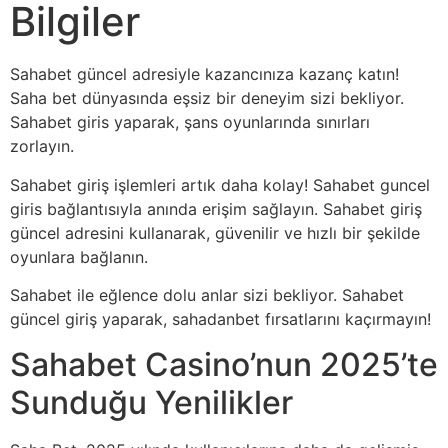
Bilgiler
Sahabet güncel adresiyle kazancınıza kazanç katın!
Saha bet dünyasında eşsiz bir deneyim sizi bekliyor.
Sahabet giris yaparak, şans oyunlarında sınırları
zorlayın.
Sahabet giriş işlemleri artık daha kolay! Sahabet guncel
giris bağlantısıyla anında erişim sağlayın. Sahabet giriş
güncel adresini kullanarak, güvenilir ve hızlı bir şekilde
oyunlara bağlanın.
Sahabet ile eğlence dolu anlar sizi bekliyor. Sahabet
güncel giriş yaparak, sahadanbet fırsatlarını kaçırmayın!
Sahabet Casino’nun 2025’te
Sunduğu Yenilikler