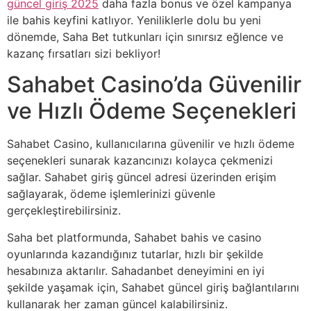
güncel giriş 2025
daha fazla bonus ve özel kampanya
ile bahis keyfini katlıyor. Yeniliklerle dolu bu yeni
dönemde, Saha Bet tutkunları için sınırsız eğlence ve
kazanç fırsatları sizi bekliyor!
Sahabet Casino’da Güvenilir
ve Hızlı Ödeme Seçenekleri
Sahabet Casino, kullanıcılarına güvenilir ve hızlı ödeme
seçenekleri sunarak kazancınızı kolayca çekmenizi
sağlar. Sahabet giriş güncel adresi üzerinden erişim
sağlayarak, ödeme işlemlerinizi güvenle
gerçekleştirebilirsiniz.
Saha bet platformunda, Sahabet bahis ve casino
oyunlarında kazandığınız tutarlar, hızlı bir şekilde
hesabınıza aktarılır. Sahadanbet deneyimini en iyi
şekilde yaşamak için, Sahabet güncel giriş bağlantılarını
kullanarak her zaman güncel kalabilirsiniz.