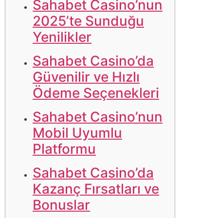
Sahabet Casino’nun
2025’te Sunduğu
Yenilikler
Sahabet Casino’da
Güvenilir ve Hızlı
Ödeme Seçenekleri
Sahabet Casino’nun
Mobil Uyumlu
Platformu
Sahabet Casino’da
Kazanç Fırsatları ve
Bonuslar