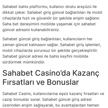
Sahabet bahis platformu, kullanıcı dostu arayüzü ile
dikkat çeker. Sahabet giriş güncel bağlantıları ile mobil
cihazlarda hızlı ve güvenilir bir şekilde erişim sağlanır.
Saha bet deneyimini mobilde yaşamak için sahabet
güncel adresini kullanabilirsiniz.
Sahabet güncel giriş bağlantıları, kullanıcıların her
zaman güncel kalmasını sağlar. Sahabet giriş işlemleri,
mobil cihazlarda sorunsuz bir şekilde gerçekleştirilir.
Sahabet güncel adresi ile bahis keyfini mobilde
sürdürmek mümkündür.
Sahabet Casino’da Kazanç
Fırsatları ve Bonuslar
Sahabet Casino, kullanıcılarına eşsiz kazanç fırsatları ve
cazip bonuslar sunar. Sahabet güncel giriş adresi
üzerinden erişim sağlayarak, bu avantajlardan hemen