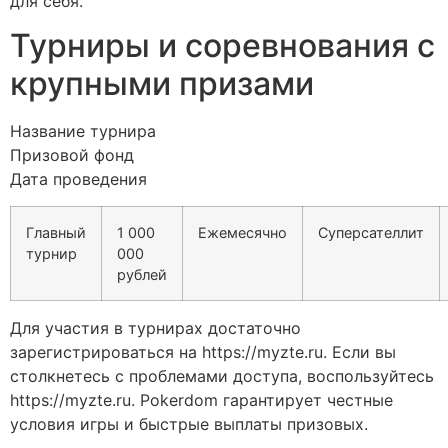
для себя.
Турниры и соревнования с
крупными призами
Название турнира
Призовой фонд
Дата проведения
Главный
1 000
Ежемесячно
Суперсателлит
турнир
000
рублей
Для участия в турнирах достаточно
зарегистрироваться на https://myzte.ru. Если вы
столкнетесь с проблемами доступа, воспользуйтесь
https://myzte.ru. Pokerdom гарантирует честные
условия игры и быстрые выплаты призовых.