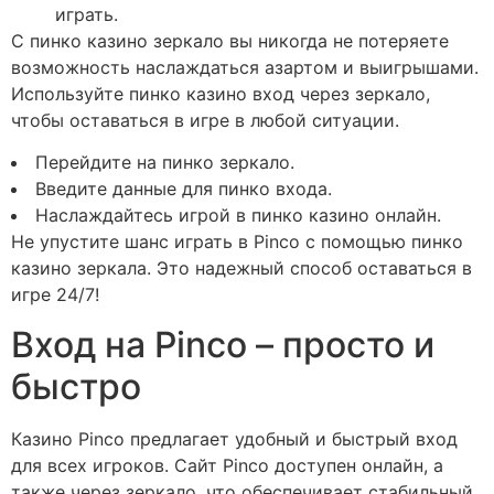
играть.
С пинко казино зеркало вы никогда не потеряете
возможность наслаждаться азартом и выигрышами.
Используйте пинко казино вход через зеркало,
чтобы оставаться в игре в любой ситуации.
Перейдите на пинко зеркало.
Введите данные для пинко входа.
Наслаждайтесь игрой в пинко казино онлайн.
Не упустите шанс играть в Pinco с помощью пинко
казино зеркала. Это надежный способ оставаться в
игре 24/7!
Вход на Pinco – просто и
быстро
Казино Pinco предлагает удобный и быстрый вход
для всех игроков. Сайт Pinco доступен онлайн, а
также через зеркало, что обеспечивает стабильный