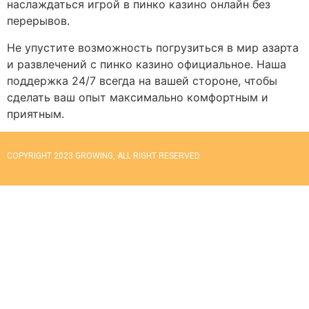
наслаждаться игрой в пинко казино онлайн без
перерывов.
Не упустите возможность погрузиться в мир азарта
и развлечений с пинко казино официальное. Наша
поддержка 24/7 всегда на вашей стороне, чтобы
сделать ваш опыт максимально комфортным и
приятным.
COPYRIGHT 2023 GROWING, ALL RIGHT RESERVED