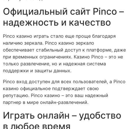
Официальный сайт Pinco –
надежность и качество
Pinco казино играть стало еще проще благодаря
наличию зеркала. Pinco казино зеркало
обеспечивает стабильный доступ к платформе, даже
при временных ограничениях. Казино Pinco – это не
только развлечение, но и надежная система
поддержки и защиты данных.
Pinco вход доступен для всех пользователей, а Pinco
казино официальное подтверждает свою
репутацию. Pinco казино – это ваш надежный
партнер в мире онлайн-развлечений.
Играть онлайн – удобство
в любое время