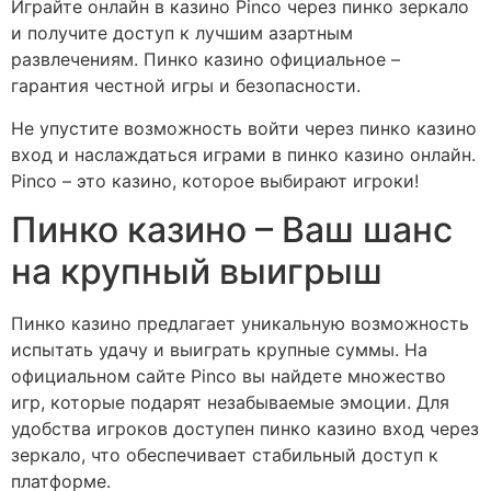
Играйте онлайн в казино Pinco через пинко зеркало
и получите доступ к лучшим азартным
развлечениям. Пинко казино официальное –
гарантия честной игры и безопасности.
Не упустите возможность войти через пинко казино
вход и наслаждаться играми в пинко казино онлайн.
Pinco – это казино, которое выбирают игроки!
Пинко казино – Ваш шанс
на крупный выигрыш
Пинко казино предлагает уникальную возможность
испытать удачу и выиграть крупные суммы. На
официальном сайте Pinco вы найдете множество
игр, которые подарят незабываемые эмоции. Для
удобства игроков доступен пинко казино вход через
зеркало, что обеспечивает стабильный доступ к
платформе.