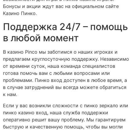
Бонусы и акции ждут вас на официальном сайте
Казино Пинко.
Поддержка 24/7 – помощь
в любой момент
В казино Pinco мы заботимся о наших игроках и
предлагаем круглосуточную поддержку. Независимо
от времени суток, наша команда специалистов
готова помочь вам с любыми вопросами или
проблемами. Пинко вход доступен в любое время, а
в случае затруднений вы всегда можете обратиться
к нам.
Если у вас возникли сложности с пинко зеркало или
пинко казино вход, наша служба поддержки
оперативно решит вашу проблему. Мы гарантируем
быструю и качественную помощь, чтобы вы могли