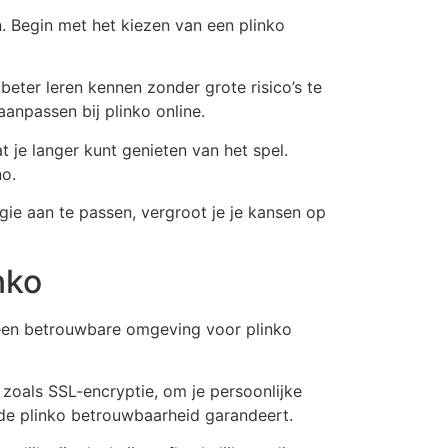
. Begin met het kiezen van een plinko
beter leren kennen zonder grote risico’s te
 aanpassen bij plinko online.
t je langer kunt genieten van het spel.
no.
egie aan te passen, vergroot je je kansen op
nko
en een betrouwbare omgeving voor plinko
 zoals SSL-encryptie, om je persoonlijke
e plinko betrouwbaarheid garandeert.