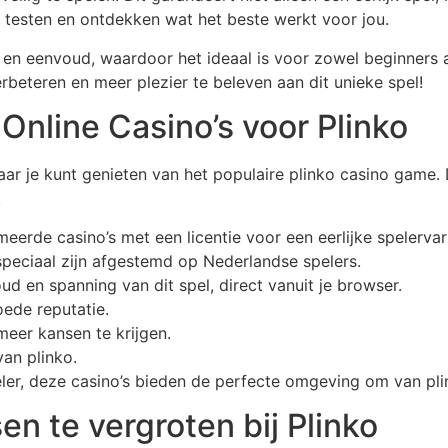
n testen en ontdekken wat het beste werkt voor jou.
n eenvoud, waardoor het ideaal is voor zowel beginners als
beteren en meer plezier te beleven aan dit unieke spel!
nline Casino’s voor Plinko
ar je kunt genieten van het populaire plinko casino game. 
.
erde casino’s met een licentie voor een eerlijke spelervar
 speciaal zijn afgestemd op Nederlandse spelers.
d en spanning van dit spel, direct vanuit je browser.
oede reputatie.
er kansen te krijgen.
an plinko.
eler, deze casino’s bieden de perfecte omgeving om van pli
en te vergroten bij Plinko