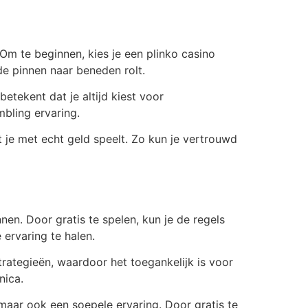
 Om te beginnen, kies je een plinko casino
de pinnen naar beneden rolt.
etekent dat je altijd kiest voor
mbling ervaring.
t je met echt geld speelt. Zo kun je vertrouwd
nen. Door gratis te spelen, kun je de regels
 ervaring te halen.
rategieën, waardoor het toegankelijk is voor
nica.
, maar ook een soepele ervaring. Door gratis te