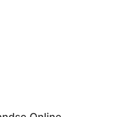
andse Online