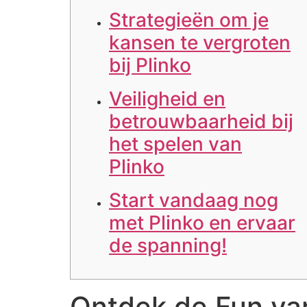
Strategieën om je
kansen te vergroten
bij Plinko
Veiligheid en
betrouwbaarheid bij
het spelen van
Plinko
Start vandaag nog
met Plinko en ervaar
de spanning!
Ontdek de Fun van