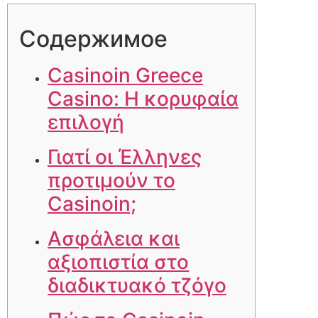
Содержимое
Casinoin Greece
Casino: Η κορυφαία
επιλογή
Γιατί οι Έλληνες
προτιμούν το
Casinoin;
Ασφάλεια και
αξιοπιστία στο
διαδικτυακό τζόγο