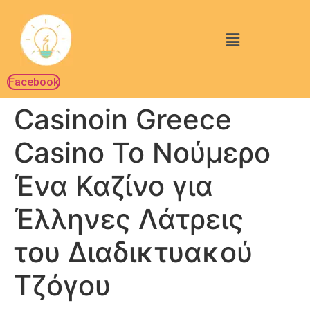
Facebook
Casinoin Greece
Casino Το Νούμερο
Ένα Καζίνο για
Έλληνες Λάτρεις
του Διαδικτυακού
Τζόγου