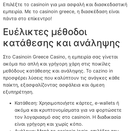
Επιλέξτε το casinoin για μια ασφαλή και διασκεδαστική
εμπειρία. Με το casinoin greece, η διασκέδαση είναι
πάντα στο επίκεντρο!
Ευέλικτες μέθοδοι
κατάθεσης και ανάληψης
Στο Casinoin Greece Casino, η εμπειρία σας γίνεται
ακόμα πιο απλή και γρήγορη χάρη στις ποικίλες
μεθόδους κατάθεσης και ανάληψης. Το cazino in
προσφέρει λύσεις που καλύπτουν τις ανάγκες κάθε
παίκτη, εξασφαλίζοντας ασφάλεια και άμεση
εξυπηρέτηση.
Κατάθεση: Χρησιμοποιήστε κάρτες, e-wallets ή
ακόμα και κρυπτονομίσματα για να φορτώσετε
τον λογαριασμό σας στο casinoin. Η διαδικασία
είναι γρήγορη και χωρίς κόπο.