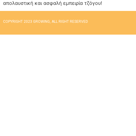
απολαυστική και ασφαλή εμπειρία τζόγου!
COPYRIGHT 2023 GROWING, ALL RIGHT RESERVED