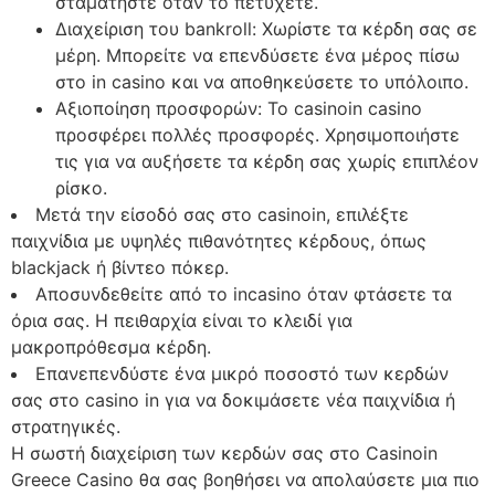
σταματήστε όταν το πετύχετε.
Διαχείριση του bankroll: Χωρίστε τα κέρδη σας σε
μέρη. Μπορείτε να επενδύσετε ένα μέρος πίσω
στο in casino και να αποθηκεύσετε το υπόλοιπο.
Αξιοποίηση προσφορών: Το casinoin casino
προσφέρει πολλές προσφορές. Χρησιμοποιήστε
τις για να αυξήσετε τα κέρδη σας χωρίς επιπλέον
ρίσκο.
Μετά την είσοδό σας στο casinoin, επιλέξτε
παιχνίδια με υψηλές πιθανότητες κέρδους, όπως
blackjack ή βίντεο πόκερ.
Αποσυνδεθείτε από το incasino όταν φτάσετε τα
όρια σας. Η πειθαρχία είναι το κλειδί για
μακροπρόθεσμα κέρδη.
Επανεπενδύστε ένα μικρό ποσοστό των κερδών
σας στο casino in για να δοκιμάσετε νέα παιχνίδια ή
στρατηγικές.
Η σωστή διαχείριση των κερδών σας στο Casinoin
Greece Casino θα σας βοηθήσει να απολαύσετε μια πιο