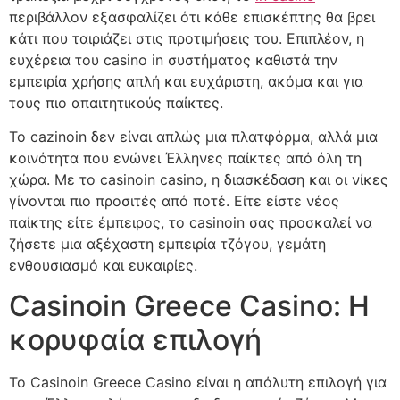
περιβάλλον εξασφαλίζει ότι κάθε επισκέπτης θα βρει
κάτι που ταιριάζει στις προτιμήσεις του. Επιπλέον, η
ευχέρεια του casino in συστήματος καθιστά την
εμπειρία χρήσης απλή και ευχάριστη, ακόμα και για
τους πιο απαιτητικούς παίκτες.
Το cazinoin δεν είναι απλώς μια πλατφόρμα, αλλά μια
κοινότητα που ενώνει Έλληνες παίκτες από όλη τη
χώρα. Με το casinoin casino, η διασκέδαση και οι νίκες
γίνονται πιο προσιτές από ποτέ. Είτε είστε νέος
παίκτης είτε έμπειρος, το casinoin σας προσκαλεί να
ζήσετε μια αξέχαστη εμπειρία τζόγου, γεμάτη
ενθουσιασμό και ευκαιρίες.
Casinoin Greece Casino: Η
κορυφαία επιλογή
Το Casinoin Greece Casino είναι η απόλυτη επιλογή για