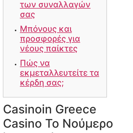
των συναλλαγών
σας
Μπόνους και
προσφορές για
νέους παίκτες
Πώς να
εκμεταλλευτείτε τα
κέρδη σας;
Casinoin Greece
Casino Το Νούμερο