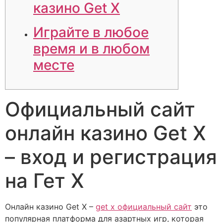
казино Get X
Играйте в любое
время и в любом
месте
Официальный сайт
онлайн казино Get X
– вход и регистрация
на Гет Х
Онлайн казино Get X –
get x официальный сайт
это
популярная платформа для азартных игр, которая