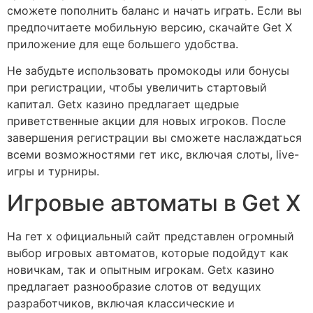
сможете пополнить баланс и начать играть. Если вы
предпочитаете мобильную версию, скачайте Get X
приложение для еще большего удобства.
Не забудьте использовать промокоды или бонусы
при регистрации, чтобы увеличить стартовый
капитал. Getx казино предлагает щедрые
приветственные акции для новых игроков. После
завершения регистрации вы сможете наслаждаться
всеми возможностями гет икс, включая слоты, live-
игры и турниры.
Игровые автоматы в Get X
На гет х официальный сайт представлен огромный
выбор игровых автоматов, которые подойдут как
новичкам, так и опытным игрокам. Getx казино
предлагает разнообразие слотов от ведущих
разработчиков, включая классические и