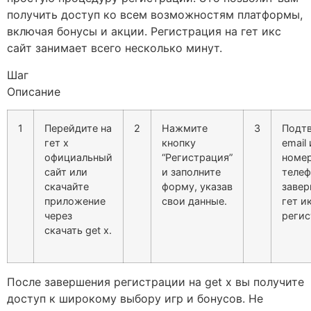
получить доступ ко всем возможностям платформы,
включая бонусы и акции. Регистрация на гет икс
сайт занимает всего несколько минут.
Шаг
Описание
1
Перейдите на
2
Нажмите
3
Подт
гет х
кнопку
email
официальный
“Регистрация”
номе
сайт или
и заполните
телеф
скачайте
форму, указав
заве
приложение
свои данные.
гет и
через
регис
скачать get x.
После завершения регистрации на get x вы получите
доступ к широкому выбору игр и бонусов. Не