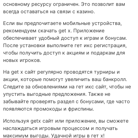
основному ресурсу ограничен. Это позволит вам
всегда оставаться на связи с казино.
Если вы предпочитаете мобильные устройства,
рекомендуем скачать get x. Приложение
обеспечивает удобный доступ к играм и бонусам.
После установки выполните гет икс регистрация,
чтобы получить доступ к акциям и подаркам для
новых игроков.
На get x сайт регулярно проводятся турниры и
акции, которые помогут увеличить ваш банкролл.
Следите за обновлениями на гет икс сайт, чтобы не
упустить выгодные предложения. Также не
забывайте проверять раздел с бонусами, где часто
появляются промокоды и фриспины.
Используя getx сайт или приложение, вы сможете
наслаждаться игровым процессом и получать
максимум выгоды. Удачной игры в гет х!