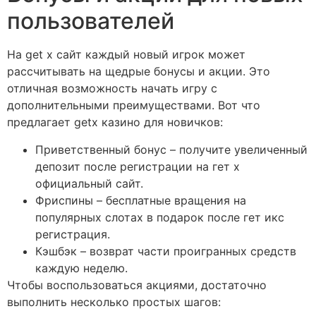
пользователей
На get x сайт каждый новый игрок может
рассчитывать на щедрые бонусы и акции. Это
отличная возможность начать игру с
дополнительными преимуществами. Вот что
предлагает getx казино для новичков:
Приветственный бонус – получите увеличенный
депозит после регистрации на гет х
официальный сайт.
Фриспины – бесплатные вращения на
популярных слотах в подарок после гет икс
регистрация.
Кэшбэк – возврат части проигранных средств
каждую неделю.
Чтобы воспользоваться акциями, достаточно
выполнить несколько простых шагов: