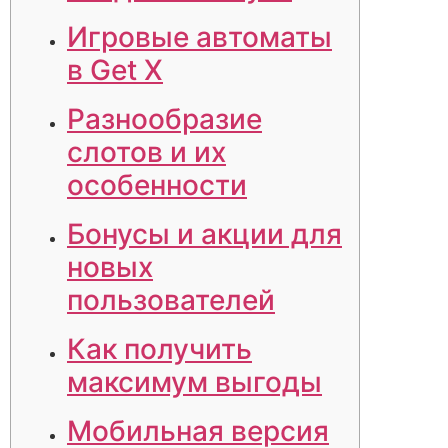
Игровые автоматы
в Get X
Разнообразие
слотов и их
особенности
Бонусы и акции для
новых
пользователей
Как получить
максимум выгоды
Мобильная версия