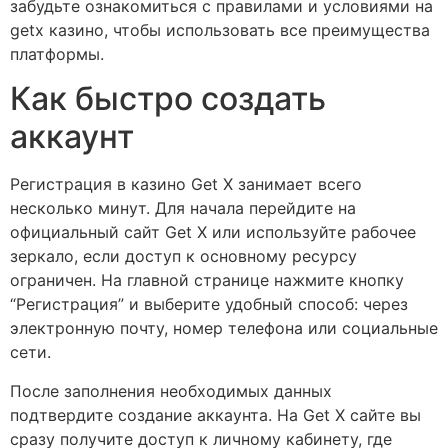
забудьте ознакомиться с правилами и условиями на
getx казино, чтобы использовать все преимущества
платформы.
Как быстро создать
аккаунт
Регистрация в казино Get X занимает всего
несколько минут. Для начала перейдите на
официальный сайт Get X или используйте рабочее
зеркало, если доступ к основному ресурсу
ограничен. На главной странице нажмите кнопку
“Регистрация” и выберите удобный способ: через
электронную почту, номер телефона или социальные
сети.
После заполнения необходимых данных
подтвердите создание аккаунта. На Get X сайте вы
сразу получите доступ к личному кабинету, где