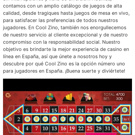
contamos con un amplio catálogo de juegos de alta
calidad, desde tragiques hasta juegos de mesa en vivo,
para satisfacer las preferencias de todos nuestros
jugadores. En Cool Zino, también nos enorgullecemos
de nuestro servicio al cliente excepcional y de nuestro
compromiso con la responsabilidad social. Nuestro
objetivo es brindarte la mejor experiencia de casino en
línea en España, así que únete a nosotros hoy y
descubre por qué Cool Zino es la opción número uno
para jugadores en España. ¡Buena suerte y diviértete!