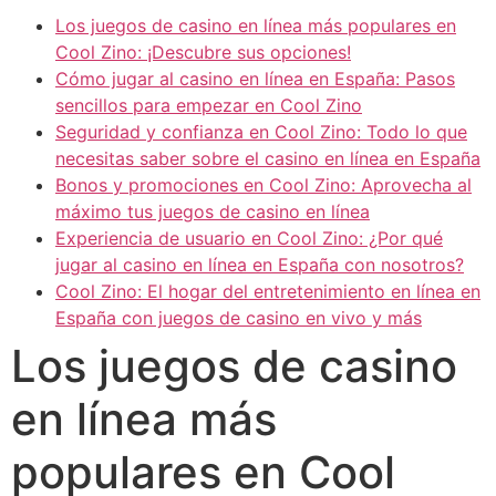
Los juegos de casino en línea más populares en
Cool Zino: ¡Descubre sus opciones!
Cómo jugar al casino en línea en España: Pasos
sencillos para empezar en Cool Zino
Seguridad y confianza en Cool Zino: Todo lo que
necesitas saber sobre el casino en línea en España
Bonos y promociones en Cool Zino: Aprovecha al
máximo tus juegos de casino en línea
Experiencia de usuario en Cool Zino: ¿Por qué
jugar al casino en línea en España con nosotros?
Cool Zino: El hogar del entretenimiento en línea en
España con juegos de casino en vivo y más
Los juegos de casino
en línea más
populares en Cool