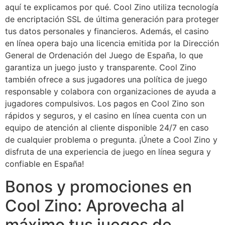
aquí te explicamos por qué. Cool Zino utiliza tecnología
de encriptación SSL de última generación para proteger
tus datos personales y financieros. Además, el casino
en línea opera bajo una licencia emitida por la Dirección
General de Ordenación del Juego de España, lo que
garantiza un juego justo y transparente. Cool Zino
también ofrece a sus jugadores una política de juego
responsable y colabora con organizaciones de ayuda a
jugadores compulsivos. Los pagos en Cool Zino son
rápidos y seguros, y el casino en línea cuenta con un
equipo de atención al cliente disponible 24/7 en caso
de cualquier problema o pregunta. ¡Únete a Cool Zino y
disfruta de una experiencia de juego en línea segura y
confiable en España!
Bonos y promociones en
Cool Zino: Aprovecha al
máximo tus juegos de