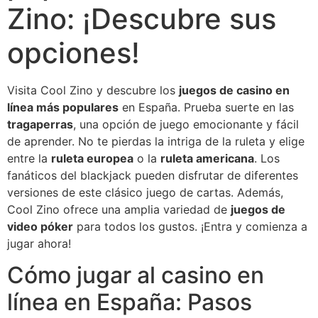
Zino: ¡Descubre sus
opciones!
Visita Cool Zino y descubre los
juegos de casino en
línea más populares
en España. Prueba suerte en las
tragaperras
, una opción de juego emocionante y fácil
de aprender. No te pierdas la intriga de la ruleta y elige
entre la
ruleta europea
o la
ruleta americana
. Los
fanáticos del blackjack pueden disfrutar de diferentes
versiones de este clásico juego de cartas. Además,
Cool Zino ofrece una amplia variedad de
juegos de
video póker
para todos los gustos. ¡Entra y comienza a
jugar ahora!
Cómo jugar al casino en
línea en España: Pasos