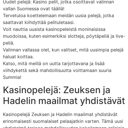
Uudet pelejä: Kasino pelit, jotka osoittavat valinnan
vallan Suomessa ovat täällä!
Tervetuloa koettelemaan meidän uusia pelejä, jotka
saattavat kiihdyttää pelituletaasi.
Voit nauttia uusista kasinopeleistä moninaisissa
muodoissa, kuten esimerkiksi slotteja, pöytäpeliä ja live-
peliä.
Valinnan vallassa olet, kun valitset, mitä uusimpia pelejä
haluat koittaa.
Katso, mitä meillä on uutta tarjottavana ja lisää
viihdykettä sekä mahdollisuutta voittamaan suuria
Summia!
Kasinopelejä: Zeuksen ja
Hadelin maailmat yhdistävät
Kasinopelejä Zeuksen ja Hadelin maailmat yhdistävät
erinomaisesti suomalaiset pelaajatkin varten. Tämä uusi