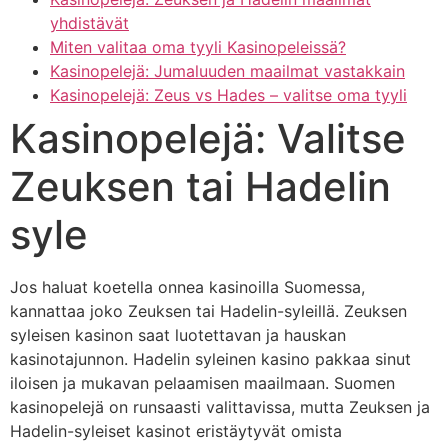
yhdistävät
Miten valitaa oma tyyli Kasinopeleissä?
Kasinopelejä: Jumaluuden maailmat vastakkain
Kasinopelejä: Zeus vs Hades – valitse oma tyyli
Kasinopelejä: Valitse
Zeuksen tai Hadelin
syle
Jos haluat koetella onnea kasinoilla Suomessa,
kannattaa joko Zeuksen tai Hadelin-syleillä. Zeuksen
syleisen kasinon saat luotettavan ja hauskan
kasinotajunnon. Hadelin syleinen kasino pakkaa sinut
iloisen ja mukavan pelaamisen maailmaan. Suomen
kasinopelejä on runsaasti valittavissa, mutta Zeuksen ja
Hadelin-syleiset kasinot eristäytyvät omista