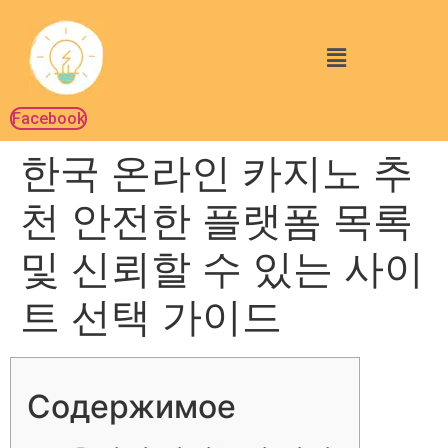
Facebook
한국 온라인 카지노 추
천 안전한 플랫폼 목록
및 신뢰할 수 있는 사이
트 선택 가이드
Содержимое