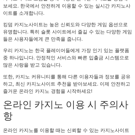
보세요. 한국에서 안전하게 이용할 수 있는 실시간 카지노사
이트를 소개합니다.
킹덤 카지노사이트는 높은 신뢰도와 다양한 게임 옵션으로
유명합니다. 특히 슬롯 사이트에서 즐길 수 있는 다양한 게임
들은 사용자들에게 큰 만족을 줍니다.
우리 카지노는 한국 플레이어들에게 가장 인기 있는 플랫폼
중 하나입니다. 안정적인 서비스와 빠른 입출금 시스템으로
많은 사랑을 받고 있습니다.
또한, 카지노 커뮤니티를 통해 다른 이용자들과 정보를 공유
하고, 최신 카지노사이트 추천을 받아보세요. 이제 안전하고
즐거운 온라인 카지노 경험을 시작하세요!
온라인 카지노 이용 시 주의사
항
온라인 카지노를 이용할 때는 신뢰할 수 있는 카지노사이트