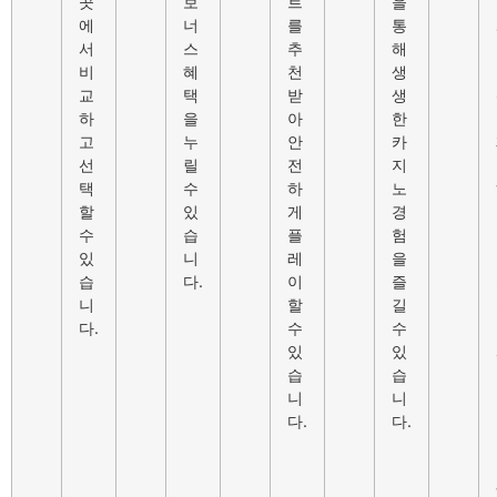
곳
보
트
을
에
너
를
통
서
스
추
해
비
혜
천
생
교
택
받
생
하
을
아
한
고
누
안
카
선
릴
전
지
택
수
하
노
할
있
게
경
수
습
플
험
있
니
레
을
습
다.
이
즐
니
할
길
다.
수
수
있
있
습
습
니
니
다.
다.