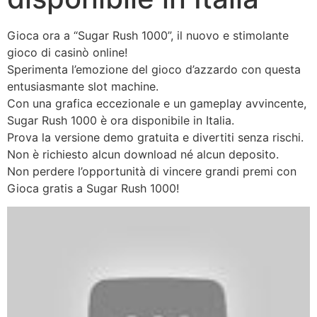
Gioca ora a “Sugar Rush 1000”, il nuovo e stimolante
gioco di casinò online!
Sperimenta l’emozione del gioco d’azzardo con questa
entusiasmante slot machine.
Con una grafica eccezionale e un gameplay avvincente,
Sugar Rush 1000 è ora disponibile in Italia.
Prova la versione demo gratuita e divertiti senza rischi.
Non è richiesto alcun download né alcun deposito.
Non perdere l’opportunità di vincere grandi premi con
Gioca gratis a Sugar Rush 1000!