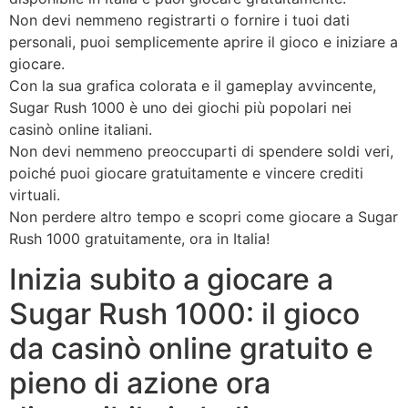
Non devi nemmeno registrarti o fornire i tuoi dati
personali, puoi semplicemente aprire il gioco e iniziare a
giocare.
Con la sua grafica colorata e il gameplay avvincente,
Sugar Rush 1000 è uno dei giochi più popolari nei
casinò online italiani.
Non devi nemmeno preoccuparti di spendere soldi veri,
poiché puoi giocare gratuitamente e vincere crediti
virtuali.
Non perdere altro tempo e scopri come giocare a Sugar
Rush 1000 gratuitamente, ora in Italia!
Inizia subito a giocare a
Sugar Rush 1000: il gioco
da casinò online gratuito e
pieno di azione ora