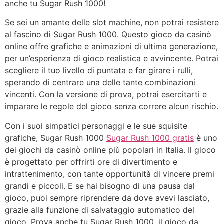
anche tu Sugar Rush 1000!
Se sei un amante delle slot machine, non potrai resistere
al fascino di Sugar Rush 1000. Questo gioco da casinò
online offre grafiche e animazioni di ultima generazione,
per un’esperienza di gioco realistica e avvincente. Potrai
scegliere il tuo livello di puntata e far girare i rulli,
sperando di centrare una delle tante combinazioni
vincenti. Con la versione di prova, potrai esercitarti e
imparare le regole del gioco senza correre alcun rischio.
Con i suoi simpatici personaggi e le sue squisite
grafiche, Sugar Rush 1000
Sugar Rush 1000 gratis
è uno
dei giochi da casinò online più popolari in Italia. Il gioco
è progettato per offrirti ore di divertimento e
intrattenimento, con tante opportunità di vincere premi
grandi e piccoli. E se hai bisogno di una pausa dal
gioco, puoi sempre riprendere da dove avevi lasciato,
grazie alla funzione di salvataggio automatico del
gioco. Prova anche tu Sugar Rush 1000, il gioco da