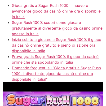
Gioca gratis a Sugar Rush 1000: il nuovo e
avvincente gioco da casinò online ora disponibile
in Italia
Sugar Rush 1000: scopri come giocare
gratuitamente al divertente gioco da casinò online
adesso in Italia
Inizia subito a giocare a Sugar Rush 1000: il gioco
da casinò online gratuito e pieno di azione ora
disponibile in Italia
Prova gratis Sugar Rush 1000: il gioco da casinò
online che sta spopolando in Italia
Domande frequenti su “Gioca gratis a Sugar Rush
1000: il divertente gioco da casinò online ora
disponibile in Italia!”