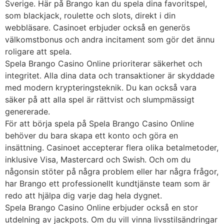
Sverige. Här på Brango kan du spela dina favoritspel,
som blackjack, roulette och slots, direkt i din
webbläsare. Casinoet erbjuder också en generös
välkomstbonus och andra incitament som gör det ännu
roligare att spela.
Spela Brango Casino Online prioriterar säkerhet och
integritet. Alla dina data och transaktioner är skyddade
med modern krypteringsteknik. Du kan också vara
säker på att alla spel är rättvist och slumpmässigt
genererade.
För att börja spela på Spela Brango Casino Online
behöver du bara skapa ett konto och göra en
insättning. Casinoet accepterar flera olika betalmetoder,
inklusive Visa, Mastercard och Swish. Och om du
någonsin stöter på några problem eller har några frågor,
har Brango ett professionellt kundtjänste team som är
redo att hjälpa dig varje dag hela dygnet.
Spela Brango Casino Online erbjuder också en stor
utdelning av jackpots. Om du vill vinna livsstilsändringar