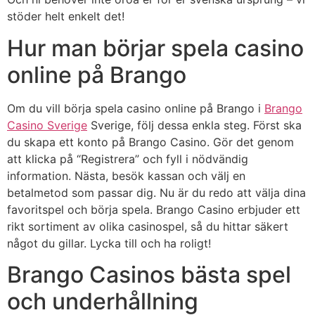
stöder helt enkelt det!
Hur man börjar spela casino
online på Brango
Om du vill börja spela casino online på Brango i
Brango
Casino Sverige
Sverige, följ dessa enkla steg. Först ska
du skapa ett konto på Brango Casino. Gör det genom
att klicka på “Registrera” och fyll i nödvändig
information. Nästa, besök kassan och välj en
betalmetod som passar dig. Nu är du redo att välja dina
favoritspel och börja spela. Brango Casino erbjuder ett
rikt sortiment av olika casinospel, så du hittar säkert
något du gillar. Lycka till och ha roligt!
Brango Casinos bästa spel
och underhållning