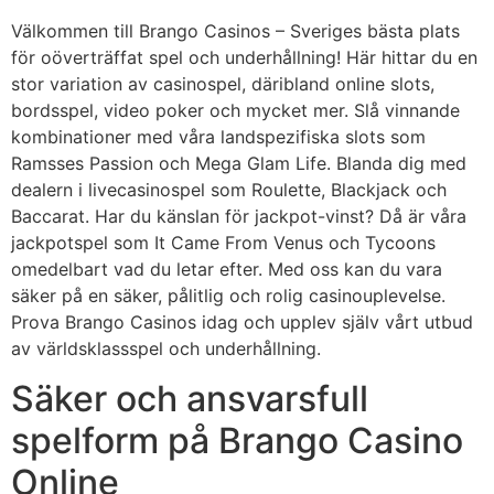
Välkommen till Brango Casinos – Sveriges bästa plats
för oöverträffat spel och underhållning! Här hittar du en
stor variation av casinospel, däribland online slots,
bordsspel, video poker och mycket mer. Slå vinnande
kombinationer med våra landspezifiska slots som
Ramsses Passion och Mega Glam Life. Blanda dig med
dealern i livecasinospel som Roulette, Blackjack och
Baccarat. Har du känslan för jackpot-vinst? Då är våra
jackpotspel som It Came From Venus och Tycoons
omedelbart vad du letar efter. Med oss kan du vara
säker på en säker, pålitlig och rolig casinouplevelse.
Prova Brango Casinos idag och upplev själv vårt utbud
av världsklassspel och underhållning.
Säker och ansvarsfull
spelform på Brango Casino
Online