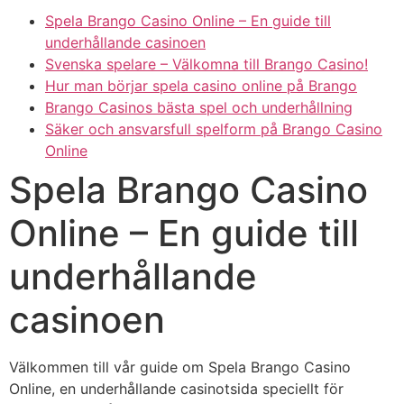
Spela Brango Casino Online – En guide till
underhållande casinoen
Svenska spelare – Välkomna till Brango Casino!
Hur man börjar spela casino online på Brango
Brango Casinos bästa spel och underhållning
Säker och ansvarsfull spelform på Brango Casino
Online
Spela Brango Casino
Online – En guide till
underhållande
casinoen
Välkommen till vår guide om Spela Brango Casino
Online, en underhållande casinotsida speciellt för