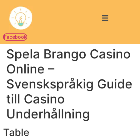
Facebook
Spela Brango Casino
Online –
Svenskspråkig Guide
till Casino
Underhållning
Table