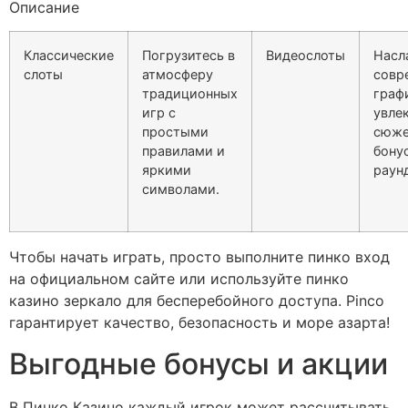
Описание
Классические
Погрузитесь в
Видеослоты
Насл
слоты
атмосферу
совр
традиционных
граф
игр с
увле
простыми
сюже
правилами и
бону
яркими
раун
символами.
Чтобы начать играть, просто выполните пинко вход
на официальном сайте или используйте пинко
казино зеркало для бесперебойного доступа. Pinco
гарантирует качество, безопасность и море азарта!
Выгодные бонусы и акции
В Пинко Казино каждый игрок может рассчитывать