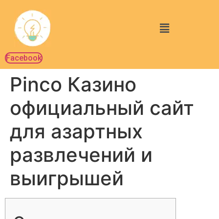
Facebook
Pinco Казино
официальный сайт
для азартных
развлечений и
выигрышей