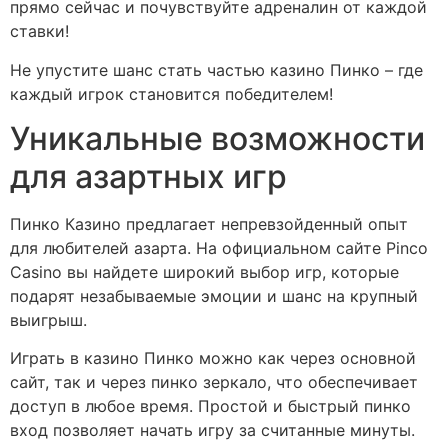
прямо сейчас и почувствуйте адреналин от каждой
ставки!
Не упустите шанс стать частью казино Пинко – где
каждый игрок становится победителем!
Уникальные возможности
для азартных игр
Пинко Казино предлагает непревзойденный опыт
для любителей азарта. На официальном сайте Pinco
Casino вы найдете широкий выбор игр, которые
подарят незабываемые эмоции и шанс на крупный
выигрыш.
Играть в казино Пинко можно как через основной
сайт, так и через пинко зеркало, что обеспечивает
доступ в любое время. Простой и быстрый пинко
вход позволяет начать игру за считанные минуты.