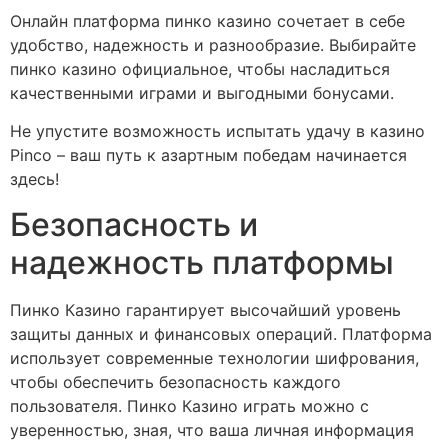
Онлайн платформа пинко казино сочетает в себе
удобство, надежность и разнообразие. Выбирайте
пинко казино официальное, чтобы насладиться
качественными играми и выгодными бонусами.
Не упустите возможность испытать удачу в казино
Pinco – ваш путь к азартным победам начинается
здесь!
Безопасность и
надежность платформы
Пинко Казино гарантирует высочайший уровень
защиты данных и финансовых операций. Платформа
использует современные технологии шифрования,
чтобы обеспечить безопасность каждого
пользователя. Пинко Казино играть можно с
уверенностью, зная, что ваша личная информация