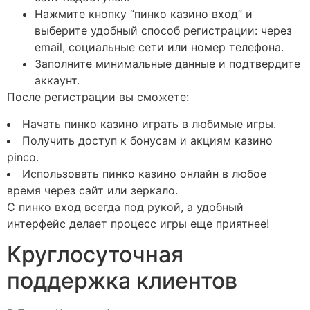
Нажмите кнопку “пинко казино вход” и
выберите удобный способ регистрации: через
email, социальные сети или номер телефона.
Заполните минимальные данные и подтвердите
аккаунт.
После регистрации вы сможете:
Начать пинко казино играть в любимые игры.
Получить доступ к бонусам и акциям казино
pinco.
Использовать пинко казино онлайн в любое
время через сайт или зеркало.
С пинко вход всегда под рукой, а удобный
интерфейс делает процесс игры еще приятнее!
Круглосуточная
поддержка клиентов