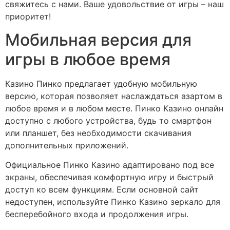
свяжитесь с нами. Ваше удовольствие от игры – наш
приоритет!
Мобильная версия для
игры в любое время
Казино Пинко предлагает удобную мобильную
версию, которая позволяет наслаждаться азартом в
любое время и в любом месте. Пинко Казино онлайн
доступно с любого устройства, будь то смартфон
или планшет, без необходимости скачивания
дополнительных приложений.
Официальное Пинко Казино адаптировано под все
экраны, обеспечивая комфортную игру и быстрый
доступ ко всем функциям. Если основной сайт
недоступен, используйте Пинко Казино зеркало для
бесперебойного входа и продолжения игры.