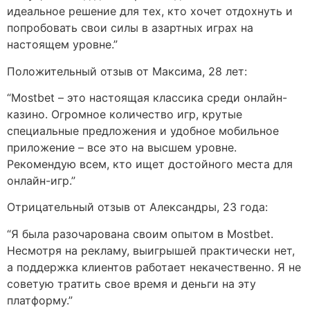
идеальное решение для тех, кто хочет отдохнуть и
попробовать свои силы в азартных играх на
настоящем уровне.”
Положительный отзыв от Максима, 28 лет:
“Mostbet – это настоящая классика среди онлайн-
казино. Огромное количество игр, крутые
специальные предложения и удобное мобильное
приложение – все это на высшем уровне.
Рекомендую всем, кто ищет достойного места для
онлайн-игр.”
Отрицательный отзыв от Александры, 23 года:
“Я была разочарована своим опытом в Mostbet.
Несмотря на рекламу, выигрышей практически нет,
а поддержка клиентов работает некачественно. Я не
советую тратить свое время и деньги на эту
платформу.”