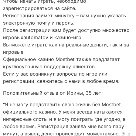
Чтобы начать играть, необходимо
зарегистрироваться на сайте.
Регистрация займет минутку – вам нужно указать
электронную почту и пароль.
После регистрации вам будет доступно множество
игровыхautomatov и казино-игр.
Вы можете играть как на реальные деньги, так и за
игровые.
Официальное казино Mostbet также предлагает
круглосуточную поддержку клиентов.
Если у вас возникнут вопросы по игре или
регистрации, свяжитесь с нами в любое время.
Положительный отзыв от Ирины, 35 лет:
“Я не могу представить свою жизнь без Mostbet
официального казино. У меня всегда натыкаются
интересные слоты и я могу поиграть где угодно, в
любое время. Регистрация заняла мне всего пару
минут, а вывод денег происходит моментально. Это