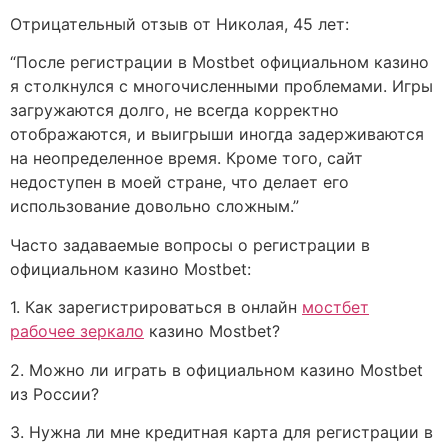
Отрицательный отзыв от Николая, 45 лет:
“После регистрации в Mostbet официальном казино
я столкнулся с многочисленными проблемами. Игры
загружаются долго, не всегда корректно
отображаются, и выигрыши иногда задерживаются
на неопределенное время. Кроме того, сайт
недоступен в моей стране, что делает его
использование довольно сложным.”
Часто задаваемые вопросы о регистрации в
официальном казино Mostbet:
1. Как зарегистрироваться в онлайн
мостбет
рабочее зеркало
казино Mostbet?
2. Можно ли играть в официальном казино Mostbet
из России?
3. Нужна ли мне кредитная карта для регистрации в