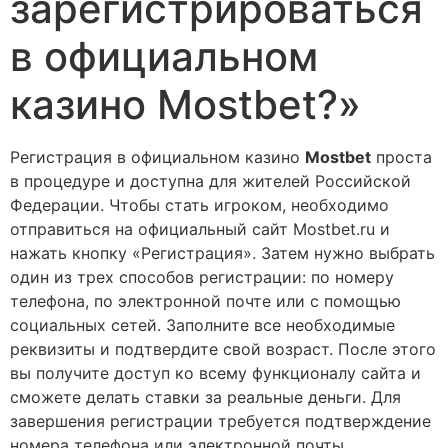
зарегистрироваться
в официальном
казино Mostbet?»
Регистрация в официальном казино
Mostbet
проста
в процедуре и доступна для жителей Российской
Федерации. Чтобы стать игроком, необходимо
отправиться на официальный сайт Mostbet.ru и
нажать кнопку «Регистрация». Затем нужно выбрать
один из трех способов регистрации: по номеру
телефона, по электронной почте или с помощью
социальных сетей. Заполните все необходимые
реквизиты и подтвердите свой возраст. После этого
вы получите доступ ко всему функционалу сайта и
сможете делать ставки за реальные деньги. Для
завершения регистрации требуется подтверждение
номера телефона или электронной почты.