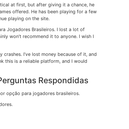
l at first, but after giving it a chance, he
games offered. He has been playing for a few
e playing on the site.
 Jogadores Brasileiros. I lost a lot of
ainly won’t recommend it to anyone. I wish I
ly crashes. I’ve lost money because of it, and
k this is a reliable platform, and I would
 Perguntas Respondidas
or opção para jogadores brasileiros.
dores.