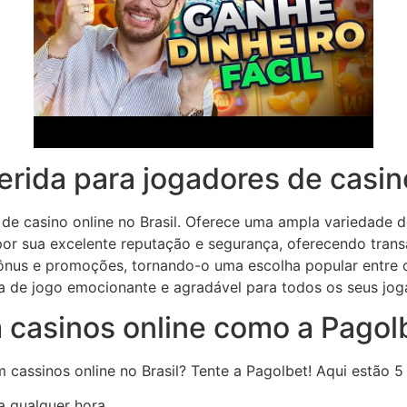
erida para jogadores de casino
e casino online no Brasil. Oferece uma ampla variedade de 
por sua excelente reputação e segurança, oferecendo trans
s e promoções, tornando-o uma escolha popular entre os b
a de jogo emocionante e agradável para todos os seus jog
 casinos online como a Pagol
cassinos online no Brasil? Tente a Pagolbet! Aqui estão 5
a qualquer hora.