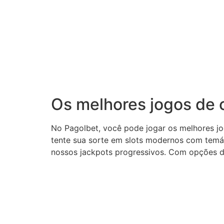
Os melhores jogos de 
No Pagolbet, você pode jogar os melhores jog
tente sua sorte em slots modernos com temát
nossos jackpots progressivos. Com opções de