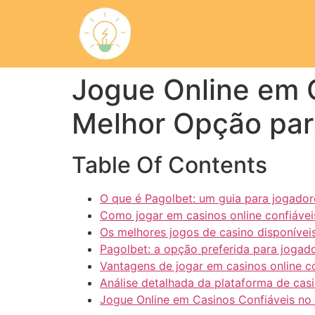
Jogue Online em C
Melhor Opção para
Table Of Contents
O que é Pagolbet: um guia para jogadore
Como jogar em casinos online confiáveis
Os melhores jogos de casino disponívei
Pagolbet: a opção preferida para jogado
Vantagens de jogar em casinos online 
Análise detalhada da plataforma de casi
Jogue Online em Casinos Confiáveis no 