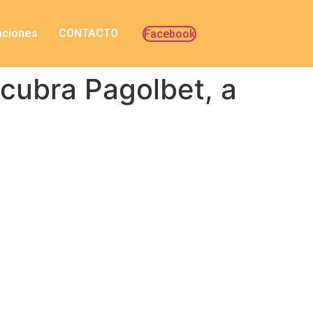
caciones
CONTACTO
Facebook
cubra Pagolbet, a