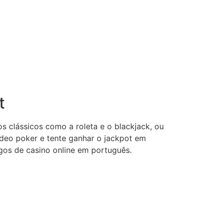
t
s clássicos como a roleta e o blackjack, ou
deo poker e tente ganhar o jackpot em
gos de casino online em português.