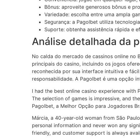
Bônus: aproveite generosos bônus e pr
Variedade: escolha entre uma ampla gama
Segurança: a Pagolbet utiliza tecnologi
Suporte: obtenha assistência rápida e ef
Análise detalhada da p
No calda do mercado de cassinos online no Br
principais do casino, incluindo os jogos ofe
reconhecida por sua interface intuitiva e fác
responsabilidade. A Pagolbet é uma opção in
I had the best online casino experience with P
The selection of games is impressive, and t
Pagolbet, a Melhor Opção para Jogadores Bra
Márcia, a 40-year-old woman from São Paulo, h
personal information and never won any signif
friendly, and customer support is always avail