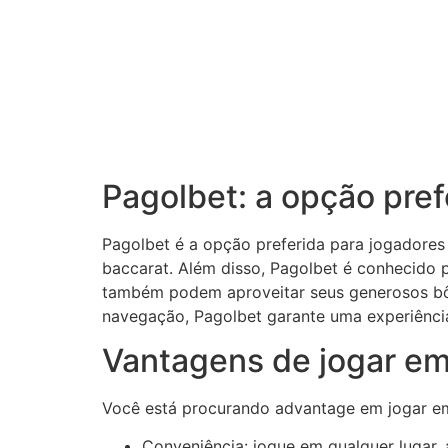
Pagolbet: a opção pref
Pagolbet é a opção preferida para jogadores d
baccarat. Além disso, Pagolbet é conhecido 
também podem aproveitar seus generosos bônu
navegação, Pagolbet garante uma experiênci
Vantagens de jogar em
Você está procurando advantage em jogar em 
Conveniência: jogue em qualquer lugar, 