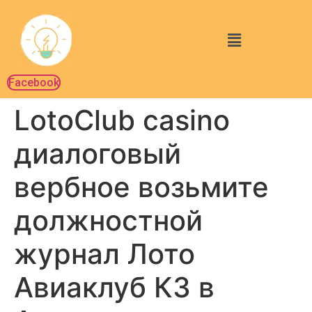
Facebook
LotoClub casino
диалоговый
вербное возьмите
должностной
журнал Лото
Авиаклуб КЗ в