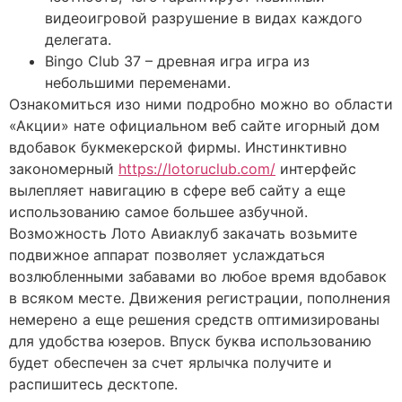
видеоигровой разрушение в видах каждого
делегата.
Bingo Club 37 – древная игра игра из
небольшими переменами.
Ознакомиться изо ними подробно можно во области
«Акции» нате официальном веб сайте игорный дом
вдобавок букмекерской фирмы. Инстинктивно
закономерный
https://lotoruclub.com/
интерфейс
вылепляет навигацию в сфере веб сайту а еще
использованию самое большее азбучной.
Возможность Лото Авиаклуб закачать возьмите
подвижное аппарат позволяет услаждаться
возлюбленными забавами во любое время вдобавок
в всяком месте. Движения регистрации, пополнения
немерено а еще решения средств оптимизированы
для удобства юзеров. Впуск буква использованию
будет обеспечен за счет ярлычка получите и
распишитесь десктопе.