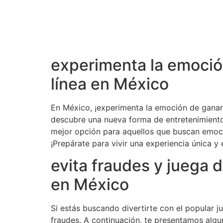
experimenta la emoción
línea en México
En México, ¡experimenta la emoción de ganar 
descubre una nueva forma de entretenimiento.
mejor opción para aquellos que buscan emoció
¡Prepárate para vivir una experiencia única y
evita fraudes y juega d
en México
Si estás buscando divertirte con el popular 
fraudes. A continuación, te presentamos algu