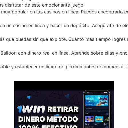
 disfrutar de este emocionante juego.
o muy popular en los casinos en línea. Puedes encontrarlo 
e en un casino en línea y hacer un depósito. Asegúrate de el
o más que puedas sin que explote. Cuanto más tiempo logres
l Balloon con dinero real en línea. Aprende sobre ellas y en
le y establecer un límite de pérdida antes de comenzar a j