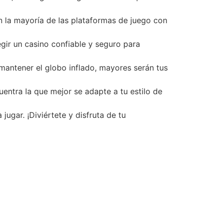
en la mayoría de las plataformas de juego con
egir un casino confiable y seguro para
 mantener el globo inflado, mayores serán tus
cuentra la que mejor se adapte a tu estilo de
ugar. ¡Diviértete y disfruta de tu