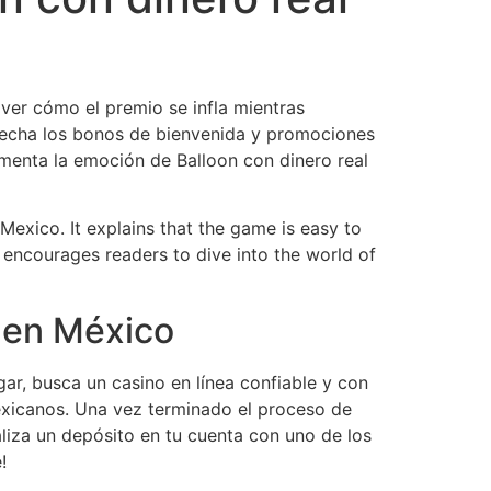
ver cómo el premio se infla mientras
ovecha los bonos de bienvenida y promociones
imenta la emoción de Balloon con dinero real
Mexico. It explains that the game is easy to
 encourages readers to dive into the world of
s en México
ar, busca un casino en línea confiable y con
exicanos. Una vez terminado el proceso de
aliza un depósito en tu cuenta con uno de los
!