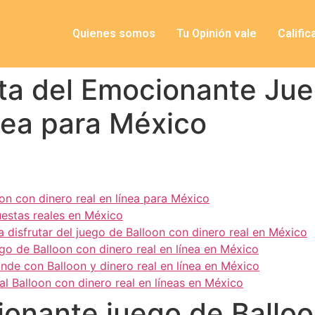
Quienes somos
Tu Opinión vale
Califi
ta del Emocionante Jue
nea para México
n con dinero real en línea para México
estas reales en México
ra disfrutar del juego de Balloon con dinero real en México
ego de Balloon con dinero real en línea en México
nde con Balloon y dinero real en línea en México
al Balloon con dinero real en líneas en México
onante juego de Balloo