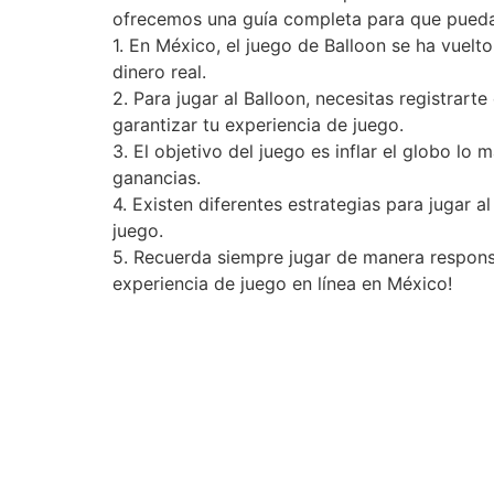
ofrecemos una guía completa para que puedas
1. En México, el juego de Balloon se ha vuelt
dinero real.
2. Para jugar al Balloon, necesitas registrart
garantizar tu experiencia de juego.
3. El objetivo del juego es inflar el globo l
ganancias.
4. Existen diferentes estrategias para jugar a
juego.
5. Recuerda siempre jugar de manera responsab
experiencia de juego en línea en México!