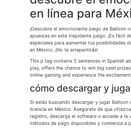
en línea para Méx
¡Descubre el emocionante juego de Balloon co
apuestas en este trepidante juego. ¡Es fácil
especiales para aumentar tus posibilidades d
en México. ¡No te arrepentirás!
This p tag contains 5 sentences in Spanish ab
play, offers the chance to win big cash prize
online gaming and experience the excitement 
cómo descargar y juga
Si estás buscando descargar y jugar Balloon c
licencia en México. Asegúrate de que ofrezc
registro, descarga el software o accede a la 
métodos de pago disponibles y comienza a jug