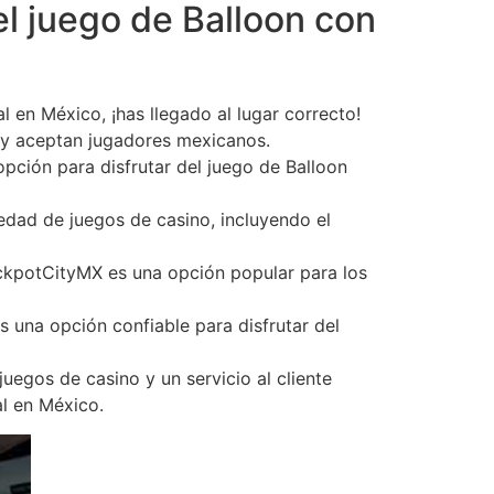
del juego de Balloon con
l en México, ¡has llegado al lugar correcto!
n y aceptan jugadores mexicanos.
opción para disfrutar del juego de Balloon
edad de juegos de casino, incluyendo el
ackpotCityMX es una opción popular para los
s una opción confiable para disfrutar del
juegos de casino y un servicio al cliente
al en México.