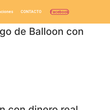
caciones
CONTACTO
Facebook
go de Balloon con
n con dinero real