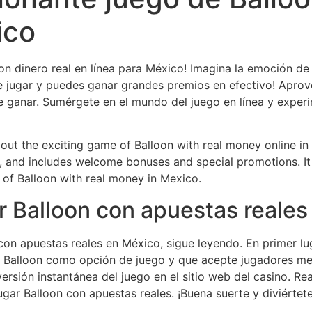
ico
n dinero real en línea para México! Imagina la emoción de 
 de jugar y puedes ganar grandes premios en efectivo! Apr
e ganar. Sumérgete en el mundo del juego en línea y exper
out the exciting game of Balloon with real money online in 
s, and includes welcome bonuses and special promotions. It
of Balloon with real money in Mexico.
r Balloon con apuestas reale
on apuestas reales en México, sigue leyendo. En primer lug
a Balloon como opción de juego y que acepte jugadores m
versión instantánea del juego en el sitio web del casino. Re
ar Balloon con apuestas reales. ¡Buena suerte y diviértete