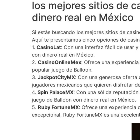
los mejores sitios de c
dinero real en México
Si estás buscando los mejores sitios de casino
Aquí te presentamos cinco opciones de casino
1.
CasinoLat
: Con una interfaz fácil de usar 
con dinero real en México.
2.
CasinoOnlineMex
: Ofrece una experiencia
popular juego de Balloon.
3.
JackpotCityMX
: Con una generosa oferta 
jugadores mexicanos que quieren disfrutar del
4.
Spin PalaceMX
: Con una sólida reputación
juego de Balloon con dinero real en México.
5.
Ruby FortuneMX
: Ofrece una experiencia d
excepcional, Ruby FortuneMX es una excelente