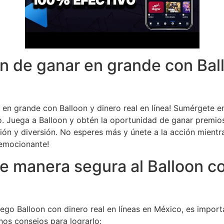
 de ganar en grande con Ball
en grande con Balloon y dinero real en línea! Sumérgete en
 Juega a Balloon y obtén la oportunidad de ganar premios 
n y diversión. No esperes más y únete a la acción mientra
 emocionante!
e manera segura al Balloon co
juego Balloon con dinero real en líneas en México, es impor
nos consejos para lograrlo: