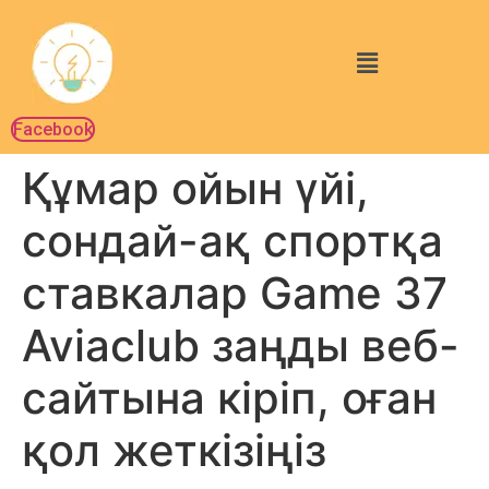
Facebook
Құмар ойын үйі,
сондай-ақ спортқа
ставкалар Game 37
Aviaclub заңды веб-
сайтына кіріп, оған
қол жеткізіңіз