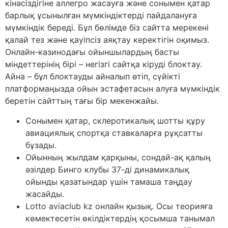
кінәсіздігіне аллегро жасауға және сонымен қатар
барлық ұсынылған мүмкіндіктерді пайдалануға
мүмкіндік береді. Бұл бөлімде біз сайтта мерекені
қалай тез және қауіпсіз аяқтау керектігін оқимыз.
Онлайн-казинодағы ойыншылардың басты
міндеттерінің бірі – негізгі сайтқа кіруді блоктау.
Айна – бұл блоктауды айналып өтіп, сүйікті
платформаңызда ойын эстафетасын алуға мүмкіндік
беретін сайттың тағы бір мекенжайы.
Сонымен қатар, склеротикалық шотты құру
авиациялық спортқа ставкаларға рұқсатты
бұзады.
Ойынның жылдам қарқыны, сондай-ақ қалың
әзілдер Бинго клубы 37-ді динамикалық
ойынды қазатындар үшін тамаша таңдау
жасайды.
Lotto aviaclub kz онлайн қызық. Осы теорияға
көмектесетін өкілдіктердің қосымша танымал